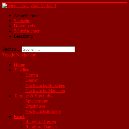
Aktuelle Seite:
Startseite
Downloads
Schiedsrichter
Besetzung
Suchen ...
Toggle Navigation
Home
Tabellen
Herren
Damen
Nachwuchs Burschen
Nachwuchs Mädchen
Termine & Ergebnisse
Spieltermine
Ergebnisse
Nachwuchsturniere
Beach
Rangliste Herren
Rangliste Damen