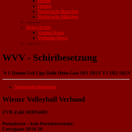
Herren
Damen
Nachwuchs Burschen
Nachwuchs Mädchen
----------
News-Archiv
Vereins-News
Verbands-News
----------
WVV - Schiribesetzung
N
S
Datum
Zeit
Liga
Halle
Heim
Gast
SR1
SR1V
F1
SR2
SR2V
Nutzungsbedingungen
Wiener Volleyball Verband
ZVR-Zahl: 083954683
Postadresse – kein Parteienverkehr:
Lascygasse 10/16-18