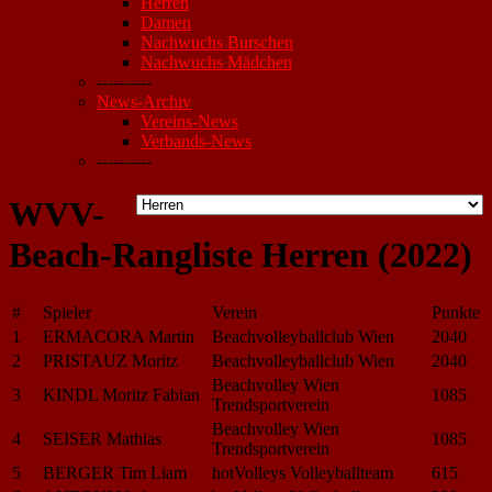
Herren
Damen
Nachwuchs Burschen
Nachwuchs Mädchen
----------
News-Archiv
Vereins-News
Verbands-News
----------
WVV-
Beach-Rangliste Herren (2022)
#
Spieler
Verein
Punkte
1
ERMACORA Martin
Beachvolleyballclub Wien
2040
2
PRISTAUZ Moritz
Beachvolleyballclub Wien
2040
Beachvolley Wien
3
KINDL Moritz Fabian
1085
Trendsportverein
Beachvolley Wien
4
SEISER Mathias
1085
Trendsportverein
5
BERGER Tim Liam
hotVolleys Volleyballteam
615