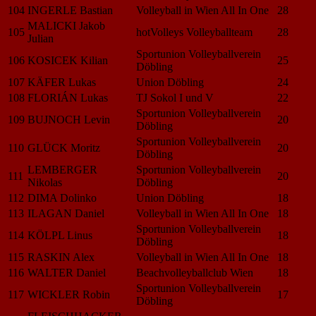
104
INGERLE Bastian
Volleyball in Wien All In One
28
MALICKI Jakob
105
hotVolleys Volleyballteam
28
Julian
Sportunion Volleyballverein
106
KOSICEK Kilian
25
Döbling
107
KÄFER Lukas
Union Döbling
24
108
FLORIÁN Lukas
TJ Sokol I und V
22
Sportunion Volleyballverein
109
BUJNOCH Levin
20
Döbling
Sportunion Volleyballverein
110
GLÜCK Moritz
20
Döbling
LEMBERGER
Sportunion Volleyballverein
111
20
Nikolas
Döbling
112
DIMA Dolinko
Union Döbling
18
113
ILAGAN Daniel
Volleyball in Wien All In One
18
Sportunion Volleyballverein
114
KÖLPL Linus
18
Döbling
115
RASKIN Alex
Volleyball in Wien All In One
18
116
WALTER Daniel
Beachvolleyballclub Wien
18
Sportunion Volleyballverein
117
WICKLER Robin
17
Döbling