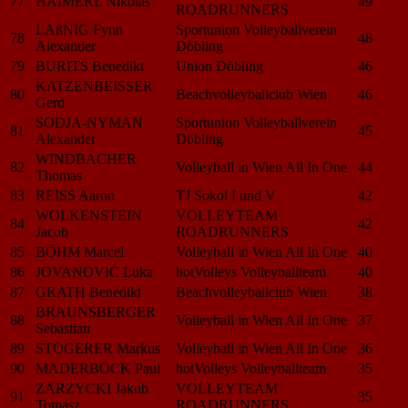
77
HAIMERL Nikolas
49
ROADRUNNERS
LAßNIG Fynn
Sportunion Volleyballverein
78
48
Alexander
Döbling
79
BURITS Benedikt
Union Döbling
46
KATZENBEISSER
80
Beachvolleyballclub Wien
46
Gerd
SODJA-NYMAN
Sportunion Volleyballverein
81
45
Alexander
Döbling
WINDBACHER
82
Volleyball in Wien All In One
44
Thomas
83
REISS Aaron
TJ Sokol I und V
42
WOLKENSTEIN
VOLLEYTEAM
84
42
Jacob
ROADRUNNERS
85
BÖHM Marcel
Volleyball in Wien All In One
40
86
JOVANOVIĆ Luka
hotVolleys Volleyballteam
40
87
GRATH Benedikt
Beachvolleyballclub Wien
38
BRAUNSBERGER
88
Volleyball in Wien All In One
37
Sebastian
89
STÖGERER Markus
Volleyball in Wien All In One
36
90
MADERBÖCK Paul
hotVolleys Volleyballteam
35
ZARZYCKI Jakub
VOLLEYTEAM
91
35
Tomasz
ROADRUNNERS