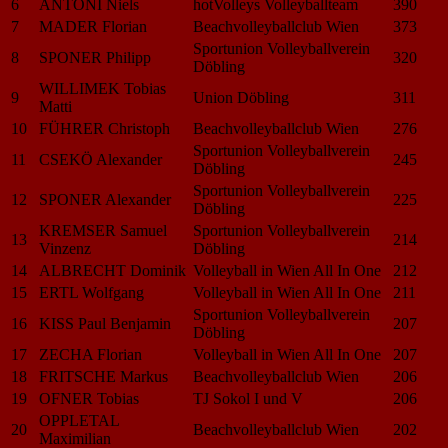
6
ANTONI Niels
hotVolleys Volleyballteam
390
7
MADER Florian
Beachvolleyballclub Wien
373
Sportunion Volleyballverein
8
SPONER Philipp
320
Döbling
WILLIMEK Tobias
9
Union Döbling
311
Matti
10
FÜHRER Christoph
Beachvolleyballclub Wien
276
Sportunion Volleyballverein
11
CSEKÖ Alexander
245
Döbling
Sportunion Volleyballverein
12
SPONER Alexander
225
Döbling
KREMSER Samuel
Sportunion Volleyballverein
13
214
Vinzenz
Döbling
14
ALBRECHT Dominik
Volleyball in Wien All In One
212
15
ERTL Wolfgang
Volleyball in Wien All In One
211
Sportunion Volleyballverein
16
KISS Paul Benjamin
207
Döbling
17
ZECHA Florian
Volleyball in Wien All In One
207
18
FRITSCHE Markus
Beachvolleyballclub Wien
206
19
OFNER Tobias
TJ Sokol I und V
206
OPPLETAL
20
Beachvolleyballclub Wien
202
Maximilian