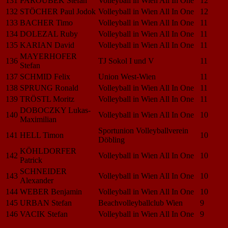
131
PAROUBEK Stefan
Volleyball in Wien All In One
12
132
STÖCHER Paul Jodok
Volleyball in Wien All In One
12
133
BACHER Timo
Volleyball in Wien All In One
11
134
DOLEZAL Ruby
Volleyball in Wien All In One
11
135
KARIAN David
Volleyball in Wien All In One
11
MAYERHOFER
136
TJ Sokol I und V
11
Stefan
137
SCHMID Felix
Union West-Wien
11
138
SPRUNG Ronald
Volleyball in Wien All In One
11
139
TRÖSTL Moritz
Volleyball in Wien All In One
11
DOBOCZKY Lukas-
140
Volleyball in Wien All In One
10
Maximilian
Sportunion Volleyballverein
141
HELL Timon
10
Döbling
KÖHLDORFER
142
Volleyball in Wien All In One
10
Patrick
SCHNEIDER
143
Volleyball in Wien All In One
10
Alexander
144
WEBER Benjamin
Volleyball in Wien All In One
10
145
URBAN Stefan
Beachvolleyballclub Wien
9
146
VACIK Stefan
Volleyball in Wien All In One
9