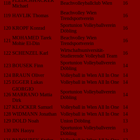
FLEISCHHACKER
118
Beachvolleyballclub Wien
16
Michael
Beachvolley Wien
119
HAVLIK Thomas
16
Trendsportverein
Sportunion Volleyballverein
120
KROPF Konrad
16
Döbling
MOHAMED Tarek
Beachvolley Wien
121
16
Mohie El-Din
Trendsportverein
Wirtschaftsuniversität-
122
SCHENZEL Karl
16
Studierende Volleyball Team
Sportunion Volleyballverein
123
BOUSEK Finn
14
Döbling
124
BRAUN Oliver
Volleyball in Wien All In One
14
125
EGGER Lukas
Volleyball in Wien All In One
14
GIORGIO
Sportunion Volleyballverein
126
MARRANO Mattia
14
Döbling
Dirk
127
KLOCKER Samuel
Volleyball in Wien All In One
14
128
WIDMANN Jonathan
Volleyball in Wien All In One
14
129
DOLD Noah
Union Döbling
13
Sportunion Volleyballverein
130
JIN Haoyu
13
Döbling