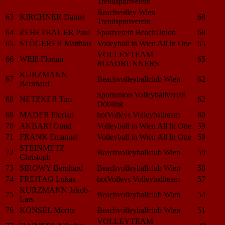
Trendsportverein
Beachvolley Wien
63
KIRCHNER Daniel
68
Trendsportverein
64
ZEHETBAUER Paul
Sportverein BeachUnion
68
65
STÖGERER Matthias
Volleyball in Wien All In One
65
VOLLEYTEAM
66
WEIß Florian
65
ROADRUNNERS
KURZMANN
67
Beachvolleyballclub Wien
62
Bernhard
Sportunion Volleyballverein
68
NETZKER Tim
62
Döbling
69
MADER Florian
hotVolleys Volleyballteam
60
70
AKBARI Omid
Volleyball in Wien All In One
59
71
FRANK Emanuel
Volleyball in Wien All In One
59
STEINMETZ
72
Beachvolleyballclub Wien
59
Christoph
73
SIROWY Bernhard
Beachvolleyballclub Wien
58
74
FREITAG Lukas
hotVolleys Volleyballteam
57
KURZMANN Jakob-
75
Beachvolleyballclub Wien
54
Lars
76
KONSEL Moritz
Beachvolleyballclub Wien
51
VOLLEYTEAM