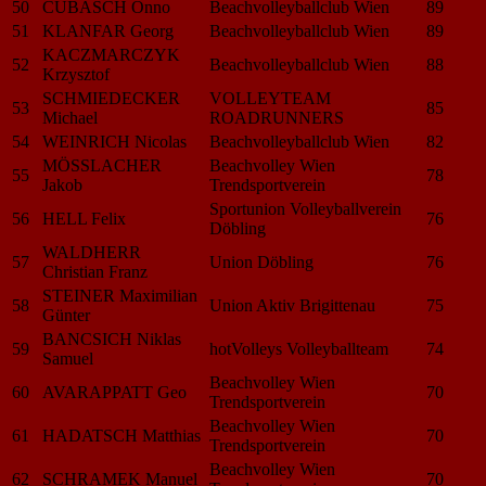
50
CUBASCH Onno
Beachvolleyballclub Wien
89
51
KLANFAR Georg
Beachvolleyballclub Wien
89
KACZMARCZYK
52
Beachvolleyballclub Wien
88
Krzysztof
SCHMIEDECKER
VOLLEYTEAM
53
85
Michael
ROADRUNNERS
54
WEINRICH Nicolas
Beachvolleyballclub Wien
82
MÖSSLACHER
Beachvolley Wien
55
78
Jakob
Trendsportverein
Sportunion Volleyballverein
56
HELL Felix
76
Döbling
WALDHERR
57
Union Döbling
76
Christian Franz
STEINER Maximilian
58
Union Aktiv Brigittenau
75
Günter
BANCSICH Niklas
59
hotVolleys Volleyballteam
74
Samuel
Beachvolley Wien
60
AVARAPPATT Geo
70
Trendsportverein
Beachvolley Wien
61
HADATSCH Matthias
70
Trendsportverein
Beachvolley Wien
62
SCHRAMEK Manuel
70