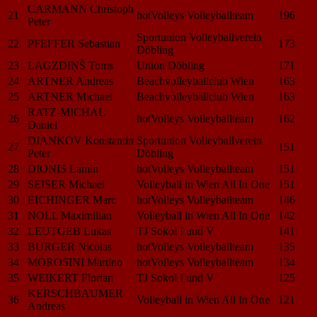
CARMANN Christoph
21
hotVolleys Volleyballteam
196
Peter
Sportunion Volleyballverein
22
PFEFFER Sebastian
173
Döbling
23
LAGZDIŅŠ Toms
Union Döbling
171
24
ARTNER Andreas
Beachvolleyballclub Wien
163
25
ARTNER Michael
Beachvolleyballclub Wien
163
RATZ-MICHAL
26
hotVolleys Volleyballteam
162
Daniel
DIANKOV Konstantin
Sportunion Volleyballverein
27
151
Peter
Döbling
28
DIONIS Lamin
hotVolleys Volleyballteam
151
29
SEISER Michael
Volleyball in Wien All In One
151
30
EICHINGER Marc
hotVolleys Volleyballteam
146
31
NOLL Maximilian
Volleyball in Wien All In One
142
32
LEUTGEB Lukas
TJ Sokol I und V
141
33
BURGER Nicolas
hotVolleys Volleyballteam
135
34
MOROSINI Martino
hotVolleys Volleyballteam
134
35
WEIKERT Florian
TJ Sokol I und V
125
KERSCHBAUMER
36
Volleyball in Wien All In One
121
Andreas