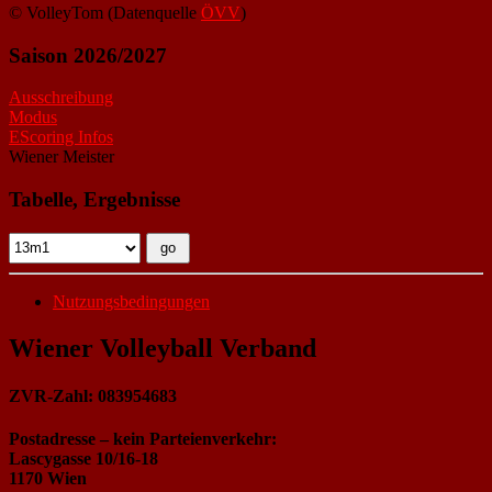
© VolleyTom (Datenquelle
ÖVV
)
Saison 2026/2027
Ausschreibung
Modus
EScoring Infos
Wiener Meister
Tabelle, Ergebnisse
Nutzungsbedingungen
Wiener Volleyball Verband
ZVR-Zahl: 083954683
Postadresse – kein Parteienverkehr:
Lascygasse 10/16-18
1170 Wien