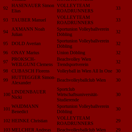
HASENAUER Simon
VOLLEYTEAM
92
33
Elias
ROADRUNNERS
VOLLEYTEAM
93
TAUBER Manuel
33
ROADRUNNERS
AXMANN Noah
Sportunion Volleyballverein
94
32
Julian
Döbling
Sportunion Volleyballverein
95
DOLD Averian
32
Döbling
96
ONAY Marius
Union Döbling
32
PROKSCH-
Beachvolley Wien
97
32
WEILGUNI Clemens
Trendsportverein
98
CUBASCH Florens
Volleyball in Wien All In One
30
HUTTEGGER Simon-
99
Beachvolleyballclub Wien
30
Alexander
Sportclub
LINDENBAUER
100
Wirtschaftsuniversität-
30
Nicki
Studierende
WAIDMANN
Sportunion Volleyballverein
101
30
Benedict
Döbling
VOLLEYTEAM
102
HEINKE Christian
29
ROADRUNNERS
103
MELCHER Andreas
Beachvolleyballclub Wien
29