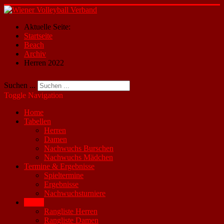
Aktuelle Seite:
Startseite
Beach
Archiv
Herren 2022
Suchen ...
Toggle Navigation
Home
Tabellen
Herren
Damen
Nachwuchs Burschen
Nachwuchs Mädchen
Termine & Ergebnisse
Spieltermine
Ergebnisse
Nachwuchsturniere
Beach
Rangliste Herren
Rangliste Damen