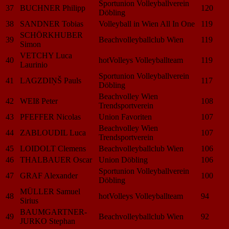
Sportunion Volleyballverein
37
BUCHNER Philipp
120
Döbling
38
SANDNER Tobias
Volleyball in Wien All In One
119
SCHÖRKHUBER
39
Beachvolleyballclub Wien
119
Simon
VETCHY Luca
40
hotVolleys Volleyballteam
119
Laurinio
Sportunion Volleyballverein
41
LAGZDIŅŠ Pauls
117
Döbling
Beachvolley Wien
42
WEIß Peter
108
Trendsportverein
43
PFEFFER Nicolas
Union Favoriten
107
Beachvolley Wien
44
ZABLOUDIL Luca
107
Trendsportverein
45
LOIDOLT Clemens
Beachvolleyballclub Wien
106
46
THALBAUER Oscar
Union Döbling
106
Sportunion Volleyballverein
47
GRAF Alexander
100
Döbling
MÜLLER Samuel
48
hotVolleys Volleyballteam
94
Sirius
BAUMGARTNER-
49
Beachvolleyballclub Wien
92
JURKO Stephan