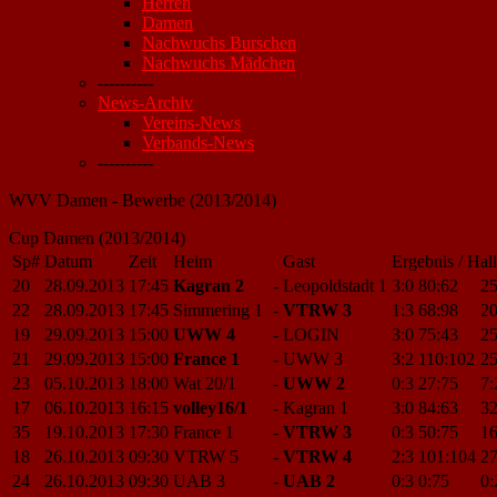
Herren
Damen
Nachwuchs Burschen
Nachwuchs Mädchen
----------
News-Archiv
Vereins-News
Verbands-News
----------
WVV Damen - Bewerbe (2013/2014)
Cup Damen (2013/2014)
Sp#
Datum
Zeit
Heim
Gast
Ergebnis / Hal
20
28.09.2013
17:45
Kagran 2
-
Leopoldstadt 1
3:0
80:62
25
22
28.09.2013
17:45
Simmering 1
-
VTRW 3
1:3
68:98
20
19
29.09.2013
15:00
UWW 4
-
LOGIN
3:0
75:43
25
21
29.09.2013
15:00
France 1
-
UWW 3
3:2
110:102
25
23
05.10.2013
18:00
Wat 20/1
-
UWW 2
0:3
27:75
7:
17
06.10.2013
16:15
volley16/1
-
Kagran 1
3:0
84:63
32
35
19.10.2013
17:30
France 1
-
VTRW 3
0:3
50:75
16
18
26.10.2013
09:30
VTRW 5
-
VTRW 4
2:3
101:104
27
24
26.10.2013
09:30
UAB 3
-
UAB 2
0:3
0:75
0: