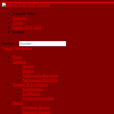
Aktuelle Seite:
Startseite
Archiv
Saison 2013/2014
Damen
Suchen ...
Toggle Navigation
Home
Tabellen
Herren
Damen
Nachwuchs Burschen
Nachwuchs Mädchen
Termine & Ergebnisse
Spieltermine
Ergebnisse
Nachwuchsturniere
Beach
Rangliste Herren
Rangliste Damen