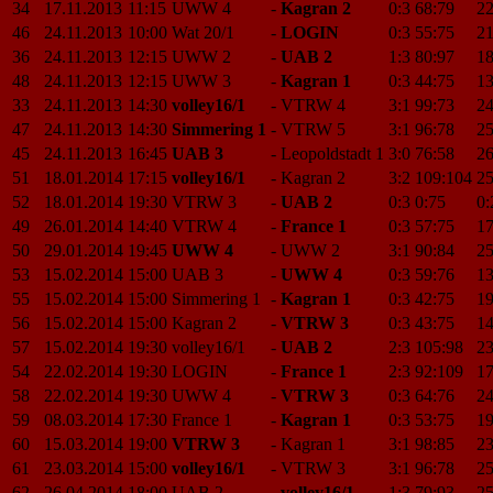
34
17.11.2013
11:15
UWW 4
-
Kagran 2
0:3
68:79
22
46
24.11.2013
10:00
Wat 20/1
-
LOGIN
0:3
55:75
21
36
24.11.2013
12:15
UWW 2
-
UAB 2
1:3
80:97
18
48
24.11.2013
12:15
UWW 3
-
Kagran 1
0:3
44:75
13
33
24.11.2013
14:30
volley16/1
-
VTRW 4
3:1
99:73
24
47
24.11.2013
14:30
Simmering 1
-
VTRW 5
3:1
96:78
25
45
24.11.2013
16:45
UAB 3
-
Leopoldstadt 1
3:0
76:58
26
51
18.01.2014
17:15
volley16/1
-
Kagran 2
3:2
109:104
25
52
18.01.2014
19:30
VTRW 3
-
UAB 2
0:3
0:75
0:
49
26.01.2014
14:40
VTRW 4
-
France 1
0:3
57:75
17
50
29.01.2014
19:45
UWW 4
-
UWW 2
3:1
90:84
25
53
15.02.2014
15:00
UAB 3
-
UWW 4
0:3
59:76
13
55
15.02.2014
15:00
Simmering 1
-
Kagran 1
0:3
42:75
19
56
15.02.2014
15:00
Kagran 2
-
VTRW 3
0:3
43:75
14
57
15.02.2014
19:30
volley16/1
-
UAB 2
2:3
105:98
23
54
22.02.2014
19:30
LOGIN
-
France 1
2:3
92:109
17
58
22.02.2014
19:30
UWW 4
-
VTRW 3
0:3
64:76
24
59
08.03.2014
17:30
France 1
-
Kagran 1
0:3
53:75
19
60
15.03.2014
19:00
VTRW 3
-
Kagran 1
3:1
98:85
23
61
23.03.2014
15:00
volley16/1
-
VTRW 3
3:1
96:78
25
62
26.04.2014
18:00
UAB 2
-
volley16/1
1:3
79:93
25