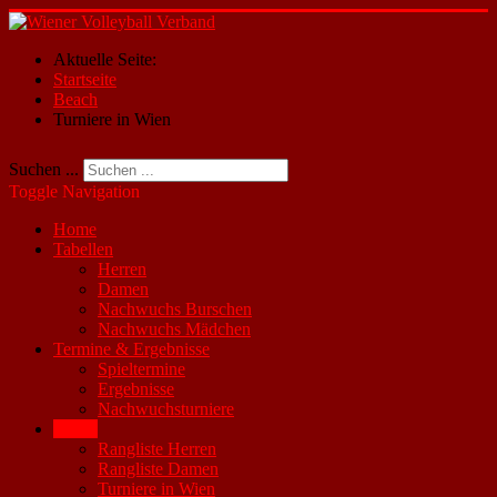
Aktuelle Seite:
Startseite
Beach
Turniere in Wien
Suchen ...
Toggle Navigation
Home
Tabellen
Herren
Damen
Nachwuchs Burschen
Nachwuchs Mädchen
Termine & Ergebnisse
Spieltermine
Ergebnisse
Nachwuchsturniere
Beach
Rangliste Herren
Rangliste Damen
Turniere in Wien