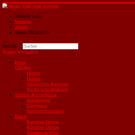
Aktuelle Seite:
Startseite
Archiv
Saison 2024/2025
Suchen ...
Toggle Navigation
Home
Tabellen
Herren
Damen
Nachwuchs Burschen
Nachwuchs Mädchen
Termine & Ergebnisse
Spieltermine
Ergebnisse
Nachwuchsturniere
Beach
Rangliste Herren
Rangliste Damen
Turniere in Wien