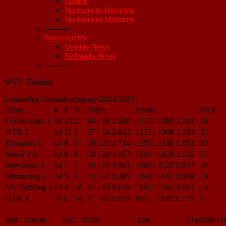
Damen
Nachwuchs Burschen
Nachwuchs Mädchen
----------
News-Archiv
Vereins-News
Verbands-News
----------
WVV Tabellen
Landesliga Grunddurchgang (2024/2025)
Team
#
S
N
|
Sätze
|
Punkte
|
PNK
U-Favoriten 1
14
12
2
40
:
16
2.500
1272
:
1068
1.191
34
VTR 2
14
11
3
37
:
14
2.643
1172
:
1006
1.165
33
Dimitrios 1
14
9
5
36
:
21
1.714
1250
:
1188
1.052
30
Sokol V/2
14
8
6
28
:
24
1.167
1161
:
1029
1.128
23
hotvolleys 2
14
7
7
26
:
27
0.963
1080
:
1128
0.957
19
Simmering 1
14
5
9
16
:
33
0.485
1042
:
1161
0.898
14
VV Döbling 2
14
4
10
21
:
34
0.618
1186
:
1261
0.941
13
VTR 3
14
0
14
7
:
42
0.167
867
:
1189
0.729
2
Sp#
Datum
Zeit
Heim
Gast
Ergebnis / H