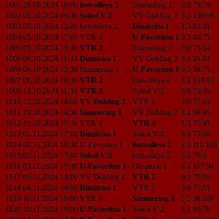
1001
29.09.2024
16:00
hotvolleys 2
-
Simmering 1
3:0
79:59
1002
05.10.2024
09:30
Sokol V/2
-
VV Döbling 2
3:2
106:96
1003
05.10.2024
12:00
hotvolleys 2
-
Dimitrios 1
1:3
83:91
1004
05.10.2024
17:00
VTR 3
-
U-Favoriten 1
0:3
40:75
1005
05.10.2024
19:30
VTR 2
-
Simmering 1
3:0
75:54
1006
06.10.2024
11:30
Dimitrios 1
-
VV Döbling 2
3:1
95:83
1008
06.10.2024
15:30
Simmering 1
-
U-Favoriten 1
0:3
58:75
1007
06.10.2024
16:30
VTR 2
-
hotvolleys 2
3:2
103:93
1009
12.10.2024
11:30
VTR 2
-
Sokol V/2
3:0
75:56
1010
12.10.2024
14:00
VV Döbling 2
-
VTR 3
3:0
77:49
1011
19.10.2024
14:30
Simmering 1
-
VV Döbling 2
3:1
96:96
1012
19.10.2024
19:30
VTR 3
-
VTR 2
1:3
75:95
1013
01.11.2024
17:00
Dimitrios 1
-
Sokol V/2
3:0
75:60
1014
01.11.2024
19:30
U-Favoriten 1
-
hotvolleys 2
2:3
110:105
1015
02.11.2024
17:00
Sokol V/2
-
hotvolleys 2
3:0
75:0
1016
03.11.2024
19:30
U-Favoriten 1
-
Dimitrios 1
3:2
107:94
1017
09.11.2024
14:00
VV Döbling 2
-
VTR 2
0:3
70:80
1018
09.11.2024
14:00
Dimitrios 1
-
VTR 3
3:0
75:55
1019
10.11.2024
19:00
VTR 3
-
Simmering 1
2:3
98:108
1020
10.11.2024
19:00
U-Favoriten 1
-
Sokol V/2
3:1
98:78