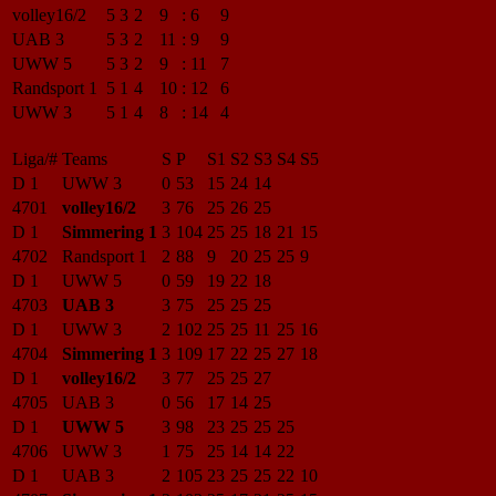
volley16/2
5
3
2
9
:
6
9
UAB 3
5
3
2
11
:
9
9
UWW 5
5
3
2
9
:
11
7
Randsport 1
5
1
4
10
:
12
6
UWW 3
5
1
4
8
:
14
4
Liga/#
Teams
S
P
S1
S2
S3
S4
S5
D 1
UWW 3
0
53
15
24
14
4701
volley16/2
3
76
25
26
25
D 1
Simmering 1
3
104
25
25
18
21
15
4702
Randsport 1
2
88
9
20
25
25
9
D 1
UWW 5
0
59
19
22
18
4703
UAB 3
3
75
25
25
25
D 1
UWW 3
2
102
25
25
11
25
16
4704
Simmering 1
3
109
17
22
25
27
18
D 1
volley16/2
3
77
25
25
27
4705
UAB 3
0
56
17
14
25
D 1
UWW 5
3
98
23
25
25
25
4706
UWW 3
1
75
25
14
14
22
D 1
UAB 3
2
105
23
25
25
22
10