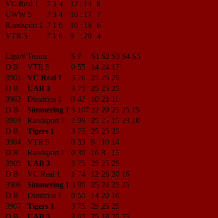
VC Real 1
7
3
4
12
:
14
8
UWW 5
7
3
4
10
:
17
7
Randsport 1
7
1
6
10
:
19
6
VTR 5
7
1
6
9
:
20
4
Liga/#
Teams
S
P
S1
S2
S3
S4
S5
D B
VTR 5
0
55
14
24
17
3901
VC Real 1
3
76
25
26
25
D B
UAB 3
3
75
25
25
25
3902
Dimitrios 1
0
42
10
21
11
D B
Simmering 1
3
107
22
20
25
25
15
3903
Randsport 1
2
98
25
25
15
23
10
D B
Tigers 1
3
75
25
25
25
3904
VTR 5
0
33
9
10
14
D B
Randsport 1
0
39
16
8
15
3905
UAB 3
3
75
25
25
25
D B
VC Real 1
1
74
12
26
20
16
3906
Simmering 1
3
99
25
24
25
25
D B
Dimitrios 1
0
50
14
20
16
3907
Tigers 1
3
75
25
25
25
D B
UAB 3
3
93
25
18
25
25