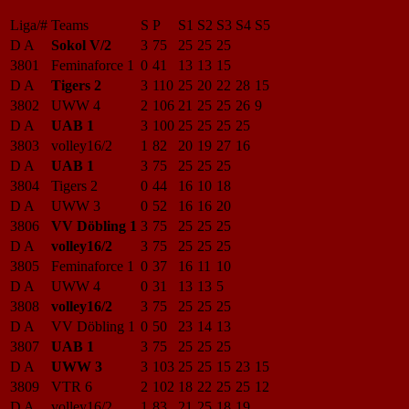
Liga/#
Teams
S
P
S1
S2
S3
S4
S5
D A
Sokol V/2
3
75
25
25
25
3801
Feminaforce 1
0
41
13
13
15
D A
Tigers 2
3
110
25
20
22
28
15
3802
UWW 4
2
106
21
25
25
26
9
D A
UAB 1
3
100
25
25
25
25
3803
volley16/2
1
82
20
19
27
16
D A
UAB 1
3
75
25
25
25
3804
Tigers 2
0
44
16
10
18
D A
UWW 3
0
52
16
16
20
3806
VV Döbling 1
3
75
25
25
25
D A
volley16/2
3
75
25
25
25
3805
Feminaforce 1
0
37
16
11
10
D A
UWW 4
0
31
13
13
5
3808
volley16/2
3
75
25
25
25
D A
VV Döbling 1
0
50
23
14
13
3807
UAB 1
3
75
25
25
25
D A
UWW 3
3
103
25
25
15
23
15
3809
VTR 6
2
102
18
22
25
25
12
D A
volley16/2
1
83
21
25
18
19