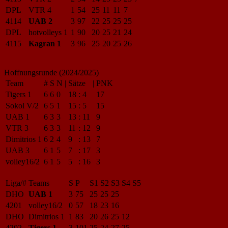
DPL
VTR 4
1
54
25
11
11
7
4114
UAB 2
3
97
22
25
25
25
DPL
hotvolleys 1
1
90
20
25
21
24
4115
Kagran 1
3
96
25
20
25
26
Hoffnungsrunde (2024/2025)
Team
#
S
N
|
Sätze
|
PNK
Tigers 1
6
6
0
18
:
4
17
Sokol V/2
6
5
1
15
:
5
15
UAB 1
6
3
3
13
:
11
9
VTR 3
6
3
3
11
:
12
9
Dimitrios 1
6
2
4
9
:
13
7
UAB 3
6
1
5
7
:
17
3
volley16/2
6
1
5
5
:
16
3
Liga/#
Teams
S
P
S1
S2
S3
S4
S5
DHO
UAB 1
3
75
25
25
25
4201
volley16/2
0
57
18
23
16
DHO
Dimitrios 1
1
83
20
26
25
12
4202
Tigers 1
3
101
25
24
27
25