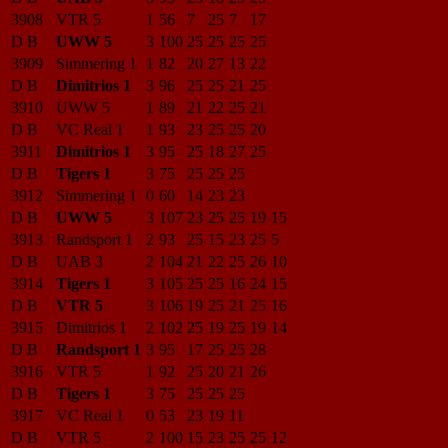
3908
VTR 5
1
56
7
25
7
17
D B
UWW 5
3
100
25
25
25
25
3909
Simmering 1
1
82
20
27
13
22
D B
Dimitrios 1
3
96
25
25
21
25
3910
UWW 5
1
89
21
22
25
21
D B
VC Real 1
1
93
23
25
25
20
3911
Dimitrios 1
3
95
25
18
27
25
D B
Tigers 1
3
75
25
25
25
3912
Simmering 1
0
60
14
23
23
D B
UWW 5
3
107
23
25
25
19
15
3913
Randsport 1
2
93
25
15
23
25
5
D B
UAB 3
2
104
21
22
25
26
10
3914
Tigers 1
3
105
25
25
16
24
15
D B
VTR 5
3
106
19
25
21
25
16
3915
Dimitrios 1
2
102
25
19
25
19
14
D B
Randsport 1
3
95
17
25
25
28
3916
VTR 5
1
92
25
20
21
26
D B
Tigers 1
3
75
25
25
25
3917
VC Real 1
0
53
23
19
11
D B
VTR 5
2
100
15
23
25
25
12