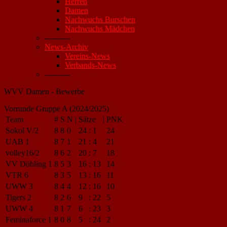
Herren
Damen
Nachwuchs Burschen
Nachwuchs Mädchen
----------
News-Archiv
Vereins-News
Verbands-News
----------
WVV Damen - Bewerbe
Vorrunde Gruppe A (2024/2025)
Team
#
S
N
|
Sätze
|
PNK
Sokol V/2
8
8
0
24
:
1
24
UAB 1
8
7
1
21
:
4
21
volley16/2
8
6
2
20
:
7
18
VV Döbling 1
8
5
3
16
:
13
14
VTR 6
8
3
5
13
:
16
11
UWW 3
8
4
4
12
:
16
10
Tigers 2
8
2
6
9
:
22
5
UWW 4
8
1
7
6
:
23
3
Feminaforce 1
8
0
8
5
:
24
2