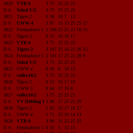
3820
VTR 6
3
75
25
25
25
D A
Sokol V/2
3
75
25
25
25
3821
Tigers 2
0
38
18
7
13
D A
UWW 4
3
97
15
15
25
25
17
3822
Feminaforce 1
2
106
25
25
23
18
15
D A
Tigers 2
0
51
16
18
17
3823
VTR 6
3
75
25
25
25
D A
Tigers 2
3
107
25
16
25
26
15
3824
Feminaforce 1
2
101
17
25
22
28
9
D A
Sokol V/2
3
75
25
25
25
3825
UWW 4
0
39
6
18
15
D A
volley16/2
3
75
25
25
25
3826
Tigers 2
0
52
16
17
19
D A
UWW 3
0
44
17
19
8
3827
volley16/2
3
75
25
25
25
D A
VV Döbling 1
3
96
17
25
25
29
3830
Tigers 2
1
85
25
17
16
27
D A
UWW 4
1
71
25
19
14
13
3828
VTR 6
3
96
21
25
25
25
D A
Feminaforce 1
0
35
5
15
15