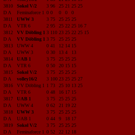
3810
Sokol V/2
3
96
25
21
25
25
D A
Feminaforce 1
0
0
0
0
0
3811
UWW 3
3
75
25
25
25
D A
VTR 6
2
95
25
22
25
16
7
3812
VV Döbling 1
3
110
23
25
22
25
15
D A
VV Döbling 1
3
75
25
25
25
3813
UWW 4
0
41
12
14
15
D A
UWW 3
0
30
13
4
13
3814
UAB 1
3
75
25
25
25
D A
VTR 6
0
50
20
15
15
3815
Sokol V/2
3
75
25
25
25
D A
volley16/2
3
100
23
25
25
27
3816
VV Döbling 1
1
73
25
10
13
25
D A
VTR 6
0
48
16
17
15
3817
UAB 1
3
75
25
25
25
D A
UWW 4
0
62
21
19
22
3818
UWW 3
3
75
25
25
25
D A
UAB 1
0
44
9
18
17
3819
Sokol V/2
3
75
25
25
25
D A
Feminaforce 1
0
52
22
12
18