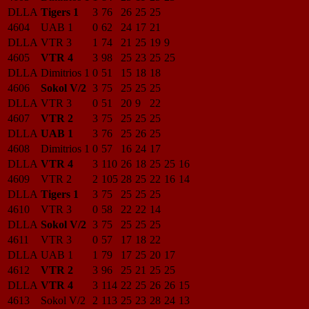
DLLA
Tigers 1
3
76
26
25
25
4604
UAB 1
0
62
24
17
21
DLLA
VTR 3
1
74
21
25
19
9
4605
VTR 4
3
98
25
23
25
25
DLLA
Dimitrios 1
0
51
15
18
18
4606
Sokol V/2
3
75
25
25
25
DLLA
VTR 3
0
51
20
9
22
4607
VTR 2
3
75
25
25
25
DLLA
UAB 1
3
76
25
26
25
4608
Dimitrios 1
0
57
16
24
17
DLLA
VTR 4
3
110
26
18
25
25
16
4609
VTR 2
2
105
28
25
22
16
14
DLLA
Tigers 1
3
75
25
25
25
4610
VTR 3
0
58
22
22
14
DLLA
Sokol V/2
3
75
25
25
25
4611
VTR 3
0
57
17
18
22
DLLA
UAB 1
1
79
17
25
20
17
4612
VTR 2
3
96
25
21
25
25
DLLA
VTR 4
3
114
22
25
26
26
15
4613
Sokol V/2
2
113
25
23
28
24
13