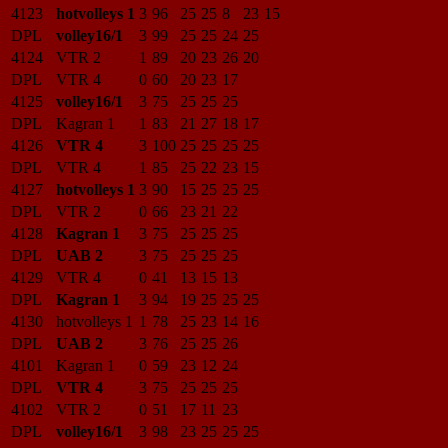
4123
hotvolleys 1
3
96
25
25
8
23
15
DPL
volley16/1
3
99
25
25
24
25
4124
VTR 2
1
89
20
23
26
20
DPL
VTR 4
0
60
20
23
17
4125
volley16/1
3
75
25
25
25
DPL
Kagran 1
1
83
21
27
18
17
4126
VTR 4
3
100
25
25
25
25
DPL
VTR 4
1
85
25
22
23
15
4127
hotvolleys 1
3
90
15
25
25
25
DPL
VTR 2
0
66
23
21
22
4128
Kagran 1
3
75
25
25
25
DPL
UAB 2
3
75
25
25
25
4129
VTR 4
0
41
13
15
13
DPL
Kagran 1
3
94
19
25
25
25
4130
hotvolleys 1
1
78
25
23
14
16
DPL
UAB 2
3
76
25
25
26
4101
Kagran 1
0
59
23
12
24
DPL
VTR 4
3
75
25
25
25
4102
VTR 2
0
51
17
11
23
DPL
volley16/1
3
98
23
25
25
25