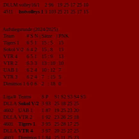
DLLM
volley16/1
2
96
19
25
17
25
10
4511
hotvolleys 1
3
103
25
21
25
17
15
Aufstiegsrunde (2024/2025)
Team
#
S
N
|
Sätze
|
PNK
Tigers 1
6
5
1
15
:
5
15
Sokol V/2
6
4
2
15
:
8
13
VTR 4
6
5
1
15
:
9
13
VTR 2
6
3
3
13
:
10
10
UAB 1
6
2
4
10
:
12
7
VTR 3
6
2
4
7
:
15
5
Dimitrios 1
6
0
6
2
:
18
0
Liga/#
Teams
S
P
S1
S2
S3
S4
S5
DLLA
Sokol V/2
3
93
25
18
25
25
4602
UAB 1
1
87
19
25
23
20
DLLA
VTR 2
1
92
23
26
25
18
4601
Tigers 1
3
95
25
28
17
25
DLLA
VTR 4
3
97
20
25
27
25
4603
Dimitrios 1
1
84
25
11
25
23