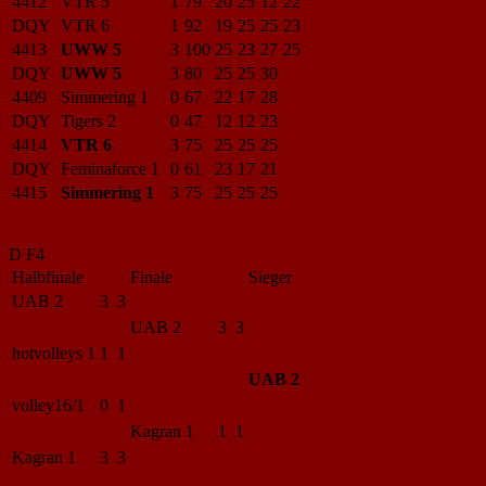
4412
VTR 5
1
79
20
25
12
22
DQY
VTR 6
1
92
19
25
25
23
4413
UWW 5
3
100
25
23
27
25
DQY
UWW 5
3
80
25
25
30
4409
Simmering 1
0
67
22
17
28
DQY
Tigers 2
0
47
12
12
23
4414
VTR 6
3
75
25
25
25
DQY
Feminaforce 1
0
61
23
17
21
4415
Simmering 1
3
75
25
25
25
D F4
Halbfinale
Finale
Sieger
UAB 2
3 3
UAB 2
3 3
hotvolleys 1
1 1
UAB 2
volley16/1
0 1
Kagran 1
1 1
Kagran 1
3 3