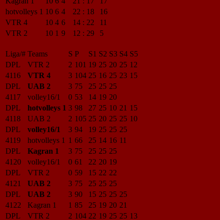
Kagran 1
10
6
4
21
:
17
17
hotvolleys 1
10
6
4
22
:
18
16
VTR 4
10
4
6
14
:
22
11
VTR 2
10
1
9
12
:
29
5
Liga/#
Teams
S
P
S1
S2
S3
S4
S5
DPL
VTR 2
2
101
19
25
20
25
12
4116
VTR 4
3
104
25
16
25
23
15
DPL
UAB 2
3
75
25
25
25
4117
volley16/1
0
53
14
19
20
DPL
hotvolleys 1
3
98
27
25
10
21
15
4118
UAB 2
2
105
25
20
25
25
10
DPL
volley16/1
3
94
19
25
25
25
4119
hotvolleys 1
1
66
25
14
16
11
DPL
Kagran 1
3
75
25
25
25
4120
volley16/1
0
61
22
20
19
DPL
VTR 2
0
59
15
22
22
4121
UAB 2
3
75
25
25
25
DPL
UAB 2
3
90
15
25
25
25
4122
Kagran 1
1
85
25
19
20
21
DPL
VTR 2
2
104
22
19
25
25
13