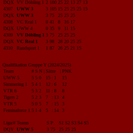
DQX
VV Döbling 1
2
100
25
22
13
27
13
4307
UWW 3
3
105
15
25
25
25
15
DQX
UWW 3
3
75
25
25
25
4308
VC Real 1
0
41
8
16
17
DQX
UWW 4
0
35
9
11
15
4309
VV Döbling 1
3
75
25
25
25
DQX
VC Real 1
3
98
28
20
25
25
4310
Randsport 1
1
87
26
25
21
15
Qualifikation Gruppe Y (2024/2025)
Team
#
S
N
|
Sätze
|
PNK
UWW 5
5
5
0
15
:
1
15
Simmering 1
5
4
1
12
:
6
12
VTR 6
5
3
2
11
:
8
8
Tigers 2
5
2
3
7
:
13
4
VTR 5
5
0
5
7
:
15
3
Feminaforce 1
5
1
4
5
:
14
3
Liga/#
Teams
S
P
S1
S2
S3
S4
S5
DQY
UWW 5
3
75
25
25
25