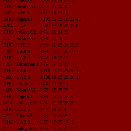
DHO
Sokol V/2
3
75
25
25
25
4203
VTR 3
0
51
16
17
18
DHO
Tigers 1
3
105
25
25
18
22
15
4204
UAB 1
2
94
17
19
25
25
8
DHO
volley16/2
0
71
25
24
22
4205
Sokol V/2
3
78
27
26
25
DHO
VTR 3
2
94
11
25
24
25
9
4206
UAB 3
3
93
25
11
26
16
15
DHO
UAB 3
0
42
18
12
12
4207
Dimitrios 1
3
75
25
25
25
DHO
UAB 1
3
116
25
23
23
30
15
4208
UAB 3
2
108
19
25
25
28
11
DHO
Dimitrios 1
0
44
13
18
13
4209
Sokol V/2
3
75
25
25
25
DHO
Tigers 1
3
98
25
25
23
25
4210
volley16/2
1
81
21
15
25
20
DHO
UAB 3
0
44
19
17
8
4211
Tigers 1
3
75
25
25
25
DHO
UAB 3
1
77
17
25
17
18
4212
volley16/2
3
95
25
20
25
25