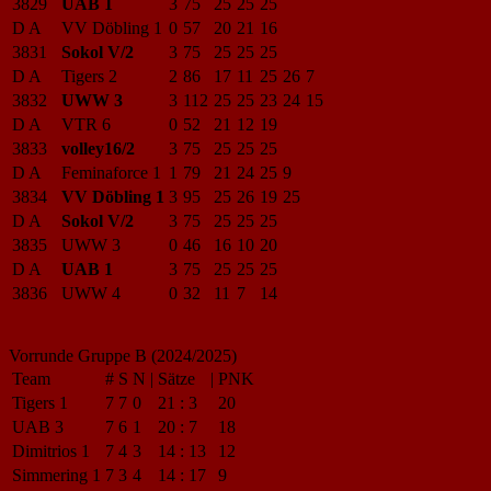
3829
UAB 1
3
75
25
25
25
D A
VV Döbling 1
0
57
20
21
16
3831
Sokol V/2
3
75
25
25
25
D A
Tigers 2
2
86
17
11
25
26
7
3832
UWW 3
3
112
25
25
23
24
15
D A
VTR 6
0
52
21
12
19
3833
volley16/2
3
75
25
25
25
D A
Feminaforce 1
1
79
21
24
25
9
3834
VV Döbling 1
3
95
25
26
19
25
D A
Sokol V/2
3
75
25
25
25
3835
UWW 3
0
46
16
10
20
D A
UAB 1
3
75
25
25
25
3836
UWW 4
0
32
11
7
14
Vorrunde Gruppe B (2024/2025)
Team
#
S
N
|
Sätze
|
PNK
Tigers 1
7
7
0
21
:
3
20
UAB 3
7
6
1
20
:
7
18
Dimitrios 1
7
4
3
14
:
13
12
Simmering 1
7
3
4
14
:
17
9