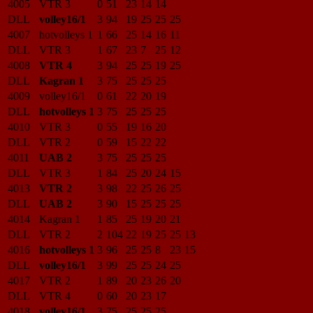
4005
VTR 3
0
51
23
14
14
DLL
volley16/1
3
94
19
25
25
25
4007
hotvolleys 1
1
66
25
14
16
11
DLL
VTR 3
1
67
23
7
25
12
4008
VTR 4
3
94
25
25
19
25
DLL
Kagran 1
3
75
25
25
25
4009
volley16/1
0
61
22
20
19
DLL
hotvolleys 1
3
75
25
25
25
4010
VTR 3
0
55
19
16
20
DLL
VTR 2
0
59
15
22
22
4011
UAB 2
3
75
25
25
25
DLL
VTR 3
1
84
25
20
24
15
4013
VTR 2
3
98
22
25
26
25
DLL
UAB 2
3
90
15
25
25
25
4014
Kagran 1
1
85
25
19
20
21
DLL
VTR 2
2
104
22
19
25
25
13
4016
hotvolleys 1
3
96
25
25
8
23
15
DLL
volley16/1
3
99
25
25
24
25
4017
VTR 2
1
89
20
23
26
20
DLL
VTR 4
0
60
20
23
17
4018
volley16/1
3
75
25
25
25