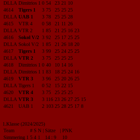
DLLA
Dimitrios 1
0
54
23
21
10
4614
Tigers 1
3
75
25
25
25
DLLA
UAB 1
3
78
25
25
28
4615
VTR 4
0
58
21
11
26
DLLA
VTR 2
1
85
21
25
16
23
4616
Sokol V/2
3
92
25
17
25
25
DLLA
Sokol V/2
1
85
21
26
18
20
4617
Tigers 1
3
99
25
24
25
25
DLLA
VTR 2
3
75
25
25
25
4618
Dimitrios 1
0
40
10
14
16
DLLA
Dimitrios 1
1
83
18
25
24
16
4619
VTR 3
3
96
25
20
26
25
DLLA
Tigers 1
0
52
15
22
15
4620
VTR 4
3
75
25
25
25
DLLA
VTR 3
3
116
23
26
27
25
15
4621
UAB 1
2
103
25
28
25
17
8
1.Klasse (2024/2025)
Team
#
S
N
|
Sätze
|
PNK
Simmering 1
5
4
1
14
:
9
10