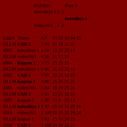
Kl.Finale
Platz 3
hotvolleys 1
3 3
hotvolleys 1
volley16/1
2 2
Liga/#
Teams
S
P
S1
S2
S3
S4
S5
DLLM
UAB 2
3
94
25
19
25
25
4501
hotvolleys 1
1
74
13
25
23
13
DLLM
volley16/1
0
56
21
17
18
4504
Kagran 1
3
75
25
25
25
DLLM
hotvolleys 1
1
94
31
23
25
15
4502
UAB 2
3
97
33
25
14
25
DLLM
Kagran 1
3
96
25
25
21
25
4505
volley16/1
1
84
19
19
25
21
DLLM
UAB 2
3
93
25
25
18
25
4507
Kagran 1
1
60
13
8
25
14
DLLM
hotvolleys 1
3
97
25
16
15
25
16
4510
volley16/1
2
105
22
25
25
19
14
DLLM
Kagran 1
1
82
25
12
20
25
4508
UAB 2
3
100
23
25
25
27