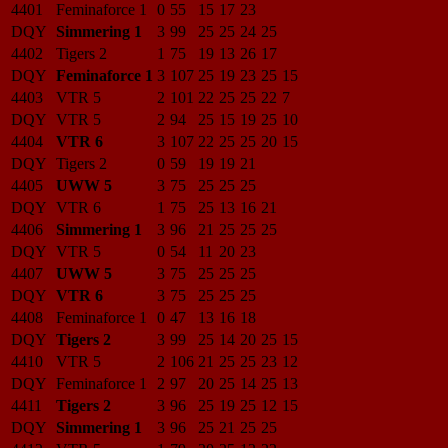
4401
Feminaforce 1
0
55
15
17
23
DQY
Simmering 1
3
99
25
25
24
25
4402
Tigers 2
1
75
19
13
26
17
DQY
Feminaforce 1
3
107
25
19
23
25
15
4403
VTR 5
2
101
22
25
25
22
7
DQY
VTR 5
2
94
25
15
19
25
10
4404
VTR 6
3
107
22
25
25
20
15
DQY
Tigers 2
0
59
19
19
21
4405
UWW 5
3
75
25
25
25
DQY
VTR 6
1
75
25
13
16
21
4406
Simmering 1
3
96
21
25
25
25
DQY
VTR 5
0
54
11
20
23
4407
UWW 5
3
75
25
25
25
DQY
VTR 6
3
75
25
25
25
4408
Feminaforce 1
0
47
13
16
18
DQY
Tigers 2
3
99
25
14
20
25
15
4410
VTR 5
2
106
21
25
25
23
12
DQY
Feminaforce 1
2
97
20
25
14
25
13
4411
Tigers 2
3
96
25
19
25
12
15
DQY
Simmering 1
3
96
25
21
25
25