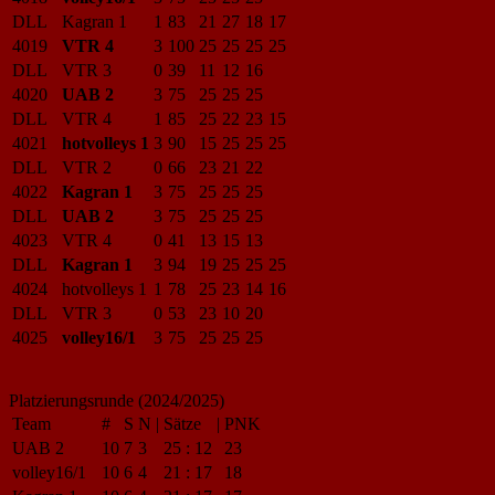
DLL
Kagran 1
1
83
21
27
18
17
4019
VTR 4
3
100
25
25
25
25
DLL
VTR 3
0
39
11
12
16
4020
UAB 2
3
75
25
25
25
DLL
VTR 4
1
85
25
22
23
15
4021
hotvolleys 1
3
90
15
25
25
25
DLL
VTR 2
0
66
23
21
22
4022
Kagran 1
3
75
25
25
25
DLL
UAB 2
3
75
25
25
25
4023
VTR 4
0
41
13
15
13
DLL
Kagran 1
3
94
19
25
25
25
4024
hotvolleys 1
1
78
25
23
14
16
DLL
VTR 3
0
53
23
10
20
4025
volley16/1
3
75
25
25
25
Platzierungsrunde (2024/2025)
Team
#
S
N
|
Sätze
|
PNK
UAB 2
10
7
3
25
:
12
23
volley16/1
10
6
4
21
:
17
18