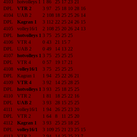
4103
hotvolleys 1
1
86
25
17
23
21
DPL
VTR 2
3
97
25
18
10
28
16
4104
UAB 2
2
108
18
25
25
26
14
DPL
Kagran 1
3
112
22
25
24
26
15
4105
volley16/1
2
108
25
20
26
24
13
DPL
hotvolleys 1
3
75
25
25
25
4106
VTR 4
0
43
21
15
7
DPL
UAB 2
0
49
14
13
22
4107
hotvolleys 1
3
75
25
25
25
DPL
VTR 4
0
57
19
17
21
4108
volley16/1
3
75
25
25
25
DPL
Kagran 1
1
94
25
22
26
21
4109
VTR 4
3
92
14
25
28
25
DPL
hotvolleys 1
3
93
25
18
25
25
4110
VTR 2
1
81
18
25
22
16
DPL
UAB 2
3
93
28
15
25
25
4111
volley16/1
1
94
26
25
23
20
DPL
VTR 2
1
64
8
11
25
20
4112
Kagran 1
3
93
25
25
18
25
DPL
volley16/1
3
109
25
21
23
25
15
4113
VTR 2
2
94
14
25
25
23
7