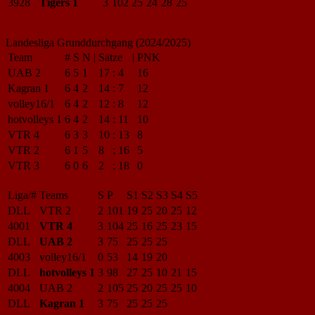
3928
Tigers 1
3
102
25
24
28
25
Landesliga Grunddurchgang (2024/2025)
Team
#
S
N
|
Sätze
|
PNK
UAB 2
6
5
1
17
:
4
16
Kagran 1
6
4
2
14
:
7
12
volley16/1
6
4
2
12
:
8
12
hotvolleys 1
6
4
2
14
:
11
10
VTR 4
6
3
3
10
:
13
8
VTR 2
6
1
5
8
:
16
5
VTR 3
6
0
6
2
:
18
0
Liga/#
Teams
S
P
S1
S2
S3
S4
S5
DLL
VTR 2
2
101
19
25
20
25
12
4001
VTR 4
3
104
25
16
25
23
15
DLL
UAB 2
3
75
25
25
25
4003
volley16/1
0
53
14
19
20
DLL
hotvolleys 1
3
98
27
25
10
21
15
4004
UAB 2
2
105
25
20
25
25
10
DLL
Kagran 1
3
75
25
25
25