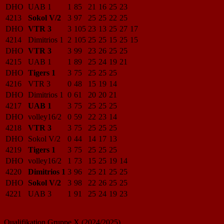
DHO
UAB 1
1
85
21
16
25
23
4213
Sokol V/2
3
97
25
25
22
25
DHO
VTR 3
3
105
23
13
25
27
17
4214
Dimitrios 1
2
105
25
25
15
25
15
DHO
VTR 3
3
99
23
26
25
25
4215
UAB 1
1
89
25
24
19
21
DHO
Tigers 1
3
75
25
25
25
4216
VTR 3
0
48
15
19
14
DHO
Dimitrios 1
0
61
20
20
21
4217
UAB 1
3
75
25
25
25
DHO
volley16/2
0
59
22
23
14
4218
VTR 3
3
75
25
25
25
DHO
Sokol V/2
0
44
14
17
13
4219
Tigers 1
3
75
25
25
25
DHO
volley16/2
1
73
15
25
19
14
4220
Dimitrios 1
3
96
25
21
25
25
DHO
Sokol V/2
3
98
22
26
25
25
4221
UAB 3
1
91
25
24
19
23
Qualifikation Gruppe X (2024/2025)