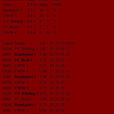
Team
#
S
N
|
Sätze
|
PNK
Randsport 1
4
3
1
10
:
5
9
UWW 3
4
3
1
10
:
5
8
VV Döbling 1
4
2
2
9
:
7
7
VC Real 1
4
2
2
7
:
7
6
UWW 4
4
0
4
0
:
12
0
Liga/#
Teams
S
P
S1
S2
S3
S4
S5
DQX
VV Döbling 1
1
67
25
15
10
17
4301
Randsport 1
3
98
23
25
25
25
DQX
VC Real 1
3
75
25
25
25
4302
UWW 4
0
51
16
15
20
DQX
UWW 3
1
68
17
25
12
14
4303
Randsport 1
3
98
25
23
25
25
DQX
UWW 4
0
53
12
18
23
4304
UWW 3
3
75
25
25
25
DQX
VV Döbling 1
3
97
25
22
25
25
4305
VC Real 1
1
89
23
25
20
21
DQX
Randsport 1
3
75
25
25
25
4306
UWW 4
0
42
16
10
16