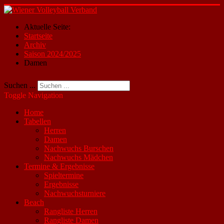
Aktuelle Seite:
Startseite
Archiv
Saison 2024/2025
Damen
Suchen ...
Toggle Navigation
Home
Tabellen
Herren
Damen
Nachwuchs Burschen
Nachwuchs Mädchen
Termine & Ergebnisse
Spieltermine
Ergebnisse
Nachwuchsturniere
Beach
Rangliste Herren
Rangliste Damen