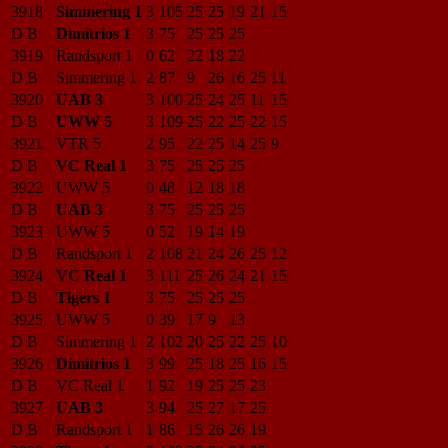
3918
Simmering 1
3
105
25
25
19
21
15
D B
Dimitrios 1
3
75
25
25
25
3919
Randsport 1
0
62
22
18
22
D B
Simmering 1
2
87
9
26
16
25
11
3920
UAB 3
3
100
25
24
25
11
15
D B
UWW 5
3
109
25
22
25
22
15
3921
VTR 5
2
95
22
25
14
25
9
D B
VC Real 1
3
75
25
25
25
3922
UWW 5
0
48
12
18
18
D B
UAB 3
3
75
25
25
25
3923
UWW 5
0
52
19
14
19
D B
Randsport 1
2
108
21
24
26
25
12
3924
VC Real 1
3
111
25
26
24
21
15
D B
Tigers 1
3
75
25
25
25
3925
UWW 5
0
39
17
9
13
D B
Simmering 1
2
102
20
25
22
25
10
3926
Dimitrios 1
3
99
25
18
25
16
15
D B
VC Real 1
1
92
19
25
25
23
3927
UAB 3
3
94
25
27
17
25
D B
Randsport 1
1
86
15
26
26
19