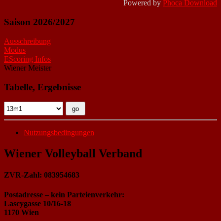
Powered by
Phoca Download
Saison 2026/2027
Ausschreibung
Modus
EScoring Infos
Wiener Meister
Tabelle, Ergebnisse
Nutzungsbedingungen
Wiener Volleyball Verband
ZVR-Zahl: 083954683
Postadresse – kein Parteienverkehr:
Lascygasse 10/16-18
1170 Wien