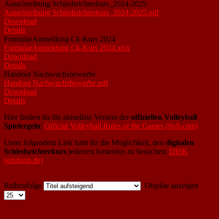
Ausschreibung Schiedsrichterkurs_2024-2025
Ausschreibung Schiedsrichterkurs_2024-2025.pdf
Download
Details
FormularAnmeldung Ck-Kurs 2024
FormularAnmeldung Ck-Kurs 2024.xlsx
Download
Details
Handout Nachwuchsbewerbe
Handout Nachwuchsbewerbe.pdf
Download
Details
Hier findest du die aktuellste Version der
offiziellen Volleyball
Spielregeln
:
Official Volleyball Rules of the Games (fivb.com)
Unter folgendem Link habt ihr die Möglichkeit, den
digitalen
Schiedsrichterkurs
jederzeit kostenlos zu besuchen:
DISK
(eduloop.de)
Reihenfolge
Objekte anzeigen