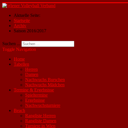
Aktuelle Seite:
Startseite
Archiv
Saison 2016/2017
Suchen ...
Toggle Navigation
Home
Tabellen
Herren
Damen
Nachwuchs Burschen
Nachwuchs Mädchen
Termine & Ergebnisse
Spieltermine
Ergebnisse
Nachwuchsturniere
Beach
Rangliste Herren
Rangliste Damen
Turniere in Wien