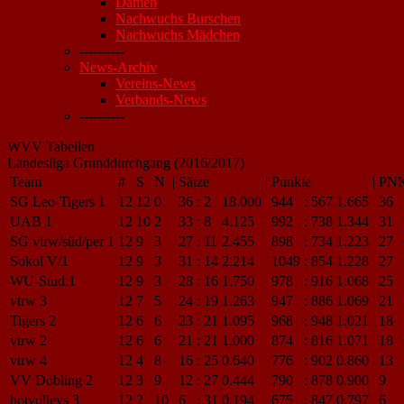
Damen
Nachwuchs Burschen
Nachwuchs Mädchen
----------
News-Archiv
Vereins-News
Verbands-News
----------
WVV Tabellen
Landesliga Grunddurchgang (2016/2017)
Team
#
S
N
|
Sätze
|
Punkte
|
PN
SG Leo-Tigers 1
12
12
0
36
:
2
18.000
944
:
567
1.665
36
UAB 1
12
10
2
33
:
8
4.125
992
:
738
1.344
31
SG vtrw/süd/per 1
12
9
3
27
:
11
2.455
898
:
734
1.223
27
Sokol V/1
12
9
3
31
:
14
2.214
1049
:
854
1.228
27
WU-Stud.1
12
9
3
28
:
16
1.750
978
:
916
1.068
25
vtrw 3
12
7
5
24
:
19
1.263
947
:
886
1.069
21
Tigers 2
12
6
6
23
:
21
1.095
968
:
948
1.021
18
vtrw 2
12
6
6
21
:
21
1.000
874
:
816
1.071
18
vtrw 4
12
4
8
16
:
25
0.640
776
:
902
0.860
13
VV Döbling 2
12
3
9
12
:
27
0.444
790
:
878
0.900
9
hotvolleys 3
12
2
10
6
:
31
0.194
675
:
847
0.797
6