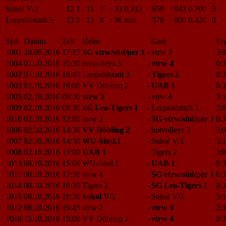
Sokol V/2
12
1
11
7
:
33
0.212
659
:
942
0.700
3
Leopoldstadt 2
12
0
12
0
:
36
min
378
:
900
0.420
0
Sp#
Datum
Zeit
Heim
Gast
Erg
1001
24.09.2016
17:15
SG vtrw/süd/per 1
-
vtrw 3
3:0
1004
01.10.2016
15:30
hotvolleys 3
-
vtrw 4
0:3
1002
01.10.2016
16:45
Leopoldstadt 2
-
Tigers 2
0:3
1003
01.10.2016
19:00
VV Döbling 2
-
UAB 1
0:3
1005
02.10.2016
09:30
vtrw 3
-
vtrw 4
3:1
1009
02.10.2016
09:30
SG Leo-Tigers 1
-
Leopoldstadt 2
3:0
1010
02.10.2016
12:00
vtrw 2
-
SG vtrw/süd/per 1
0:3
1006
02.10.2016
14:30
VV Döbling 2
-
hotvolleys 3
3:0
1007
02.10.2016
14:30
WU-Stud.1
-
Sokol V/1
3:1
1008
02.10.2016
17:00
UAB 1
-
Tigers 2
3:0
1013
08.10.2016
15:00
WU-Stud.1
-
UAB 1
0:3
1011
08.10.2016
17:30
vtrw 4
-
SG vtrw/süd/per 1
0:3
1014
08.10.2016
19:30
Tigers 2
-
SG Leo-Tigers 1
0:3
1015
08.10.2016
19:30
Sokol V/1
-
Sokol V/2
3:1
1012
08.10.2016
19:45
vtrw 2
-
vtrw 3
2:3
1016
15.10.2016
15:00
VV Döbling 2
-
vtrw 4
0:3