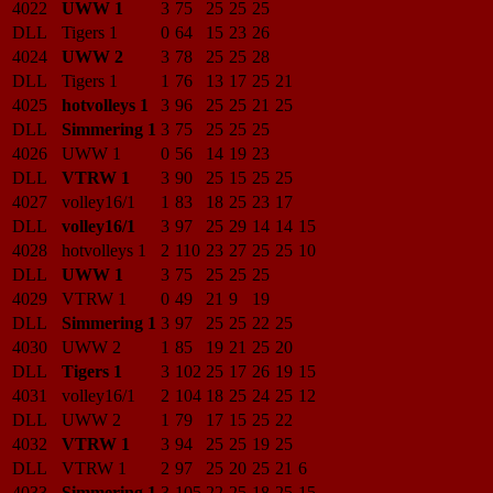
4022
UWW 1
3
75
25
25
25
DLL
Tigers 1
0
64
15
23
26
4024
UWW 2
3
78
25
25
28
DLL
Tigers 1
1
76
13
17
25
21
4025
hotvolleys 1
3
96
25
25
21
25
DLL
Simmering 1
3
75
25
25
25
4026
UWW 1
0
56
14
19
23
DLL
VTRW 1
3
90
25
15
25
25
4027
volley16/1
1
83
18
25
23
17
DLL
volley16/1
3
97
25
29
14
14
15
4028
hotvolleys 1
2
110
23
27
25
25
10
DLL
UWW 1
3
75
25
25
25
4029
VTRW 1
0
49
21
9
19
DLL
Simmering 1
3
97
25
25
22
25
4030
UWW 2
1
85
19
21
25
20
DLL
Tigers 1
3
102
25
17
26
19
15
4031
volley16/1
2
104
18
25
24
25
12
DLL
UWW 2
1
79
17
15
25
22
4032
VTRW 1
3
94
25
25
19
25
DLL
VTRW 1
2
97
25
20
25
21
6
4033
Simmering 1
3
105
22
25
18
25
15