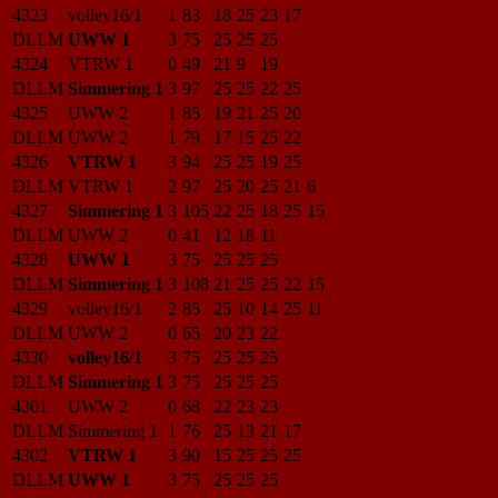
4323
volley16/1
1
83
18
25
23
17
DLLM
UWW 1
3
75
25
25
25
4324
VTRW 1
0
49
21
9
19
DLLM
Simmering 1
3
97
25
25
22
25
4325
UWW 2
1
85
19
21
25
20
DLLM
UWW 2
1
79
17
15
25
22
4326
VTRW 1
3
94
25
25
19
25
DLLM
VTRW 1
2
97
25
20
25
21
6
4327
Simmering 1
3
105
22
25
18
25
15
DLLM
UWW 2
0
41
12
18
11
4328
UWW 1
3
75
25
25
25
DLLM
Simmering 1
3
108
21
25
25
22
15
4329
volley16/1
2
85
25
10
14
25
11
DLLM
UWW 2
0
65
20
23
22
4330
volley16/1
3
75
25
25
25
DLLM
Simmering 1
3
75
25
25
25
4301
UWW 2
0
68
22
23
23
DLLM
Simmering 1
1
76
25
13
21
17
4302
VTRW 1
3
90
15
25
25
25
DLLM
UWW 1
3
75
25
25
25