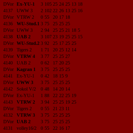
DVor
Ex-YU-1
3
105
25
24
25
13
18
4137
UWW 3
2
102
22
26
13
25
16
DVor
VTRW 2
0
55
20
17
18
4136
WU-Stud.1
3
75
25
25
25
DVor
UWW 3
2
94
25
25
21
18
5
4138
UAB 2
3
107
23
19
25
25
15
DVor
WU-Stud.2
3
92
25
17
25
25
4139
Tigers 2
1
71
20
25
12
14
DVor
VTRW 4
3
77
25
25
27
4140
UAB 2
0
62
17
20
25
DVor
Kagran 1
3
75
25
25
25
4141
Ex-YU-1
0
42
18
15
9
DVor
UWW 3
3
75
25
25
25
4142
Sokol V/2
0
48
14
20
14
DVor
Ex-YU-1
1
88
22
22
25
19
4143
VTRW 2
3
94
25
25
19
25
DVor
Tigers 2
0
55
21
23
11
4132
VTRW 3
3
75
25
25
25
DVor
UAB 2
3
75
25
25
25
4131
volley16/2
0
55
22
16
17