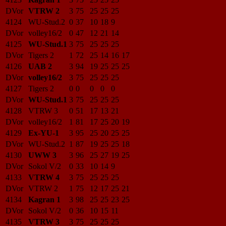
DVor
VTRW 2
3
75
25
25
25
4124
WU-Stud.2
0
37
10
18
9
DVor
volley16/2
0
47
12
21
14
4125
WU-Stud.1
3
75
25
25
25
DVor
Tigers 2
1
72
25
14
16
17
4126
UAB 2
3
94
19
25
25
25
DVor
volley16/2
3
75
25
25
25
4127
Tigers 2
0
0
0
0
0
DVor
WU-Stud.1
3
75
25
25
25
4128
VTRW 3
0
51
17
13
21
DVor
volley16/2
1
81
17
25
20
19
4129
Ex-YU-1
3
95
25
20
25
25
DVor
WU-Stud.2
1
87
19
25
25
18
4130
UWW 3
3
96
25
27
19
25
DVor
Sokol V/2
0
33
10
14
9
4133
VTRW 4
3
75
25
25
25
DVor
VTRW 2
1
75
12
17
25
21
4134
Kagran 1
3
98
25
25
23
25
DVor
Sokol V/2
0
36
10
15
11
4135
VTRW 3
3
75
25
25
25