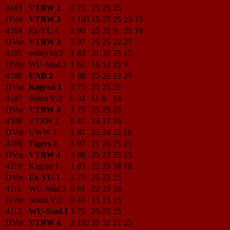
4103
VTRW 2
3
75
25
25
25
DVor
VTRW 3
3
103
15
25
25
23
15
4104
Ex-YU-1
2
90
25
21
9
25
10
DVor
VTRW 3
3
97
25
25
22
25
4105
volley16/2
1
83
21
22
25
15
DVor
WU-Stud.2
1
62
16
12
25
9
4106
UAB 2
3
98
25
25
23
25
DVor
Kagran 1
3
75
25
25
25
4107
Sokol V/2
0
34
11
9
14
DVor
VTRW 4
3
75
25
25
25
4108
VTRW 2
0
47
14
17
16
DVor
UWW 3
1
87
25
24
22
16
4109
Tigers 2
3
97
21
26
25
25
DVor
VTRW 4
3
98
25
23
25
25
4110
Kagran 1
1
83
22
25
18
18
DVor
Ex-YU-1
3
75
25
25
25
4111
WU-Stud.2
0
61
22
23
16
DVor
Sokol V/2
0
43
13
15
15
4112
WU-Stud.1
3
75
25
25
25
DVor
VTRW 4
3
102
25
31
21
25