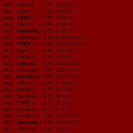
4013
UWW 2
3
77
26
26
25
DLL
Tigers 1
0
55
14
26
15
4014
VTRW 1
3
78
25
28
25
DLL
UWW 2
0
65
22
21
22
4015
Simmering 1
3
75
25
25
25
DLL
Simmering 1
2
101
25
25
19
21
11
4016
VTRW 1
3
102
19
18
25
25
15
DLL
Tigers 1
0
49
16
13
20
4017
UWW 1
3
75
25
25
25
DLL
volley16/1
3
89
25
26
13
25
4018
Simmering 1
1
87
15
24
25
23
DLL
hotvolleys 1
3
86
25
11
25
25
4019
volley16/1
1
81
17
25
22
17
DLL
UWW 1
3
75
25
25
25
4020
Simmering 1
0
55
20
14
21
DLL
UWW 1
3
75
25
25
25
4021
hotvolleys 1
0
0
0
0
0
DLL
hotvolleys 1
1
81
25
17
17
22
4023
Simmering 1
3
89
14
25
25
25
DLL
volley16/1
0
47
13
11
23