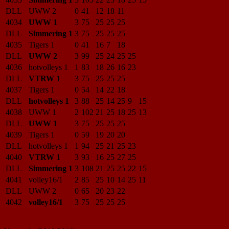
DLL
UWW 2
0
41
12
18
11
4034
UWW 1
3
75
25
25
25
DLL
Simmering 1
3
75
25
25
25
4035
Tigers 1
0
41
16
7
18
DLL
UWW 2
3
99
25
24
25
25
4036
hotvolleys 1
1
83
18
26
16
23
DLL
VTRW 1
3
75
25
25
25
4037
Tigers 1
0
54
14
22
18
DLL
hotvolleys 1
3
88
25
14
25
9
15
4038
UWW 1
2
102
21
25
18
25
13
DLL
UWW 1
3
75
25
25
25
4039
Tigers 1
0
59
19
20
20
DLL
hotvolleys 1
1
94
25
21
25
23
4040
VTRW 1
3
93
16
25
27
25
DLL
Simmering 1
3
108
21
25
25
22
15
4041
volley16/1
2
85
25
10
14
25
11
DLL
UWW 2
0
65
20
23
22
4042
volley16/1
3
75
25
25
25