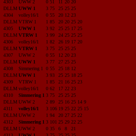
4303
UWW 2
0
51
11
20
20
DLLM
UWW 1
3
75
25
25
25
4304
volley16/1
0
55
20
12
23
DLLM
VTRW 1
1
85
20
20
25
20
4305
UWW 1
3
92
25
25
17
25
DLLM
VTRW 1
3
99
24
25
25
25
4306
volley16/1
1
82
26
19
17
20
DLLM
VTRW 1
3
75
25
25
25
4307
UWW 2
0
55
12
20
23
DLLM
UWW 1
3
77
27
25
25
4308
Simmering 1
0
55
25
18
12
DLLM
UWW 1
3
93
25
25
18
25
4309
VTRW 1
1
85
21
16
25
23
DLLM
volley16/1
0
62
17
22
23
4310
Simmering 1
3
75
25
25
25
DLLM
UWW 2
2
89
25
16
25
14
9
4311
volley16/1
3
106
19
25
22
25
15
DLLM
UWW 2
1
94
20
27
25
22
4312
Simmering 1
3
101
25
29
22
25
DLLM
UWW 2
0
35
6
8
21
4313
UWW 1
3
75
25
25
25