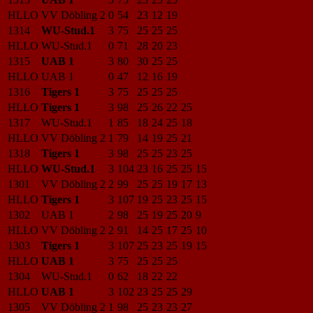
HLLO
VV Döbling 2
0
54
23
12
19
1314
WU-Stud.1
3
75
25
25
25
HLLO
WU-Stud.1
0
71
28
20
23
1315
UAB 1
3
80
30
25
25
HLLO
UAB 1
0
47
12
16
19
1316
Tigers 1
3
75
25
25
25
HLLO
Tigers 1
3
98
25
26
22
25
1317
WU-Stud.1
1
85
18
24
25
18
HLLO
VV Döbling 2
1
79
14
19
25
21
1318
Tigers 1
3
98
25
25
23
25
HLLO
WU-Stud.1
3
104
23
16
25
25
15
1301
VV Döbling 2
2
99
25
25
19
17
13
HLLO
Tigers 1
3
107
19
25
23
25
15
1302
UAB 1
2
98
25
19
25
20
9
HLLO
VV Döbling 2
2
91
14
25
17
25
10
1303
Tigers 1
3
107
25
23
25
19
15
HLLO
UAB 1
3
75
25
25
25
1304
WU-Stud.1
0
62
18
22
22
HLLO
UAB 1
3
102
23
25
25
29
1305
VV Döbling 2
1
98
25
23
23
27