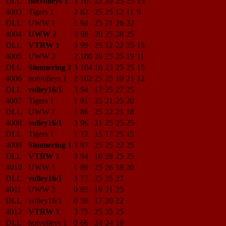
DLL
hotvolleys 1
3
107
22
20
25
25
15
4003
Tigers 1
2
82
25
25
12
11
9
DLL
UWW 1
1
94
25
21
26
22
4004
UWW 2
3
98
20
25
28
25
DLL
VTRW 1
3
99
25
12
22
25
15
4005
UWW 2
2
100
20
25
25
19
11
DLL
Simmering 1
3
104
16
23
25
25
15
4006
hotvolleys 1
2
102
25
25
19
21
12
DLL
volley16/1
3
94
17
25
27
25
4007
Tigers 1
1
91
25
21
25
20
DLL
UWW 1
1
86
25
22
21
18
4008
volley16/1
3
96
21
25
25
25
DLL
Tigers 1
1
72
15
17
25
15
4009
Simmering 1
3
97
25
25
22
25
DLL
VTRW 1
3
94
16
28
25
25
4010
UWW 1
1
89
25
26
18
20
DLL
volley16/1
3
77
25
25
27
4011
UWW 2
0
65
19
21
25
DLL
volley16/1
0
59
17
20
22
4012
VTRW 1
3
75
25
25
25
DLL
hotvolleys 1
0
66
24
24
18