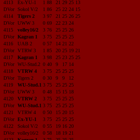
4113
Ex-YU-1
1
88
21
29
25
13
DVor
Sokol V/2
1
86
25
22
24
15
4114
Tigers 2
3
97
21
25
26
25
DVor
UWW 3
0
69
22
23
24
4115
volley16/2
3
76
25
25
26
DVor
Kagran 1
3
75
25
25
25
4116
UAB 2
0
57
14
21
22
DVor
VTRW 3
1
85
20
25
19
21
4117
Kagran 1
3
98
25
23
25
25
DVor
WU-Stud.2
0
40
9
17
14
4118
VTRW 4
3
75
25
25
25
DVor
Tigers 2
0
30
9
9
12
4119
WU-Stud.1
3
75
25
25
25
DVor
UWW 3
0
48
15
15
18
4120
VTRW 2
3
75
25
25
25
DVor
WU-Stud.1
3
75
25
25
25
4121
VTRW 4
0
50
15
20
15
DVor
Ex-YU-1
3
75
25
25
25
4122
Sokol V/2
0
55
19
16
20
DVor
volley16/2
0
58
18
19
21
4123
Kagran 1
3
75
25
25
25