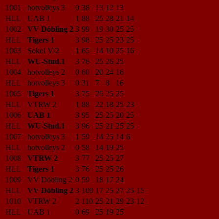
1001
hotvolleys 3
0
38
13
12
13
HLL
UAB 1
1
88
25
28
21
14
1002
VV Döbling 2
3
99
19
30
25
25
HLL
Tigers 1
3
98
25
25
23
25
1003
Sokol V/2
1
65
14
10
25
16
HLL
WU-Stud.1
3
76
25
26
25
1004
hotvolleys 2
0
60
20
24
16
HLL
hotvolleys 3
0
31
7
8
16
1005
Tigers 1
3
75
25
25
25
HLL
VTRW 2
1
88
22
18
25
23
1006
UAB 1
3
95
25
25
20
25
HLL
WU-Stud.1
3
96
25
21
25
25
1007
hotvolleys 3
1
59
14
25
14
6
HLL
hotvolleys 2
0
58
14
19
25
1008
VTRW 2
3
77
25
25
27
HLL
Tigers 1
3
76
25
25
26
1009
VV Döbling 2
0
59
18
17
24
HLL
VV Döbling 2
3
109
17
25
27
25
15
1010
VTRW 2
2
110
25
21
29
23
12
HLL
UAB 1
0
69
25
19
25