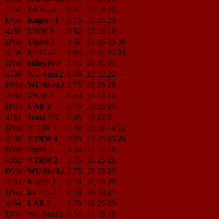
4154
Ex-YU-1
0
57
19
18
20
DVor
Kagran 1
3
75
25
25
25
4155
UWW 3
0
52
17
16
19
DVor
Tigers 2
3
97
21
25
25
26
4158
Ex-YU-1
1
93
25
22
22
24
DVor
volley16/2
3
75
25
25
25
4159
WU-Stud.2
0
46
12
12
22
DVor
WU-Stud.1
3
75
25
25
25
4160
UWW 3
0
40
14
10
16
DVor
UAB 2
3
75
25
25
25
4161
Sokol V/2
0
45
18
22
5
DVor
VTRW 3
1
79
25
18
14
22
4156
VTRW 4
3
95
20
25
25
25
DVor
Tigers 2
0
43
12
12
19
4162
VTRW 2
3
75
25
25
25
DVor
WU-Stud.1
3
75
25
25
25
4163
Kagran 1
0
58
22
16
20
DVor
Ex-YU-1
0
59
19
19
21
4164
UAB 2
3
75
25
25
25
DVor
WU-Stud.2
0
54
17
18
19