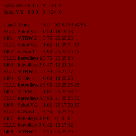
hotvolleys 3
8
3
5
9
:
18
9
Sokol V/2
8
0
8
3
:
24
0
Liga/#
Teams
S
P
S1
S2
S3
S4
S5
HLLU
Sokol V/2
0
50
18
19
13
1401
VTRW 2
3
75
25
25
25
HLLU
Sokol V/2
1
62
11
25
7
19
1402
U-Fav-1
3
98
25
23
25
25
HLLU
hotvolleys 2
3
75
25
25
25
1403
hotvolleys 3
0
47
12
21
14
HLLU
VTRW 2
3
79
25
27
27
1404
U-Fav-1
0
68
18
25
25
HLLU
hotvolleys 2
3
95
20
25
25
25
1405
VTRW 2
1
81
25
22
13
21
HLLU
hotvolleys 3
3
96
21
25
25
25
1406
Sokol V/2
1
81
25
17
20
19
HLLU
U-Fav-1
3
75
25
25
25
1407
hotvolleys 3
0
0
0
0
0
HLLU
hotvolleys 3
0
42
13
17
12
1408
VTRW 2
3
75
25
25
25