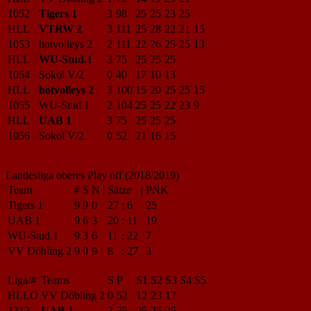
1052
Tigers 1
3
98
25
25
23
25
HLL
VTRW 2
3
111
25
28
22
21
15
1053
hotvolleys 2
2
111
22
26
25
25
13
HLL
WU-Stud.1
3
75
25
25
25
1054
Sokol V/2
0
40
17
10
13
HLL
hotvolleys 2
3
100
15
20
25
25
15
1055
WU-Stud.1
2
104
25
25
22
23
9
HLL
UAB 1
3
75
25
25
25
1056
Sokol V/2
0
52
21
16
15
Landesliga oberes Play off (2018/2019)
Team
#
S
N
|
Sätze
|
PNK
Tigers 1
9
9
0
27
:
6
25
UAB 1
9
6
3
20
:
11
19
WU-Stud.1
9
3
6
11
:
22
7
VV Döbling 2
9
0
9
8
:
27
3
Liga/#
Teams
S
P
S1
S2
S3
S4
S5
HLLO
VV Döbling 2
0
52
12
23
17
1313
UAB 1
3
75
25
25
25