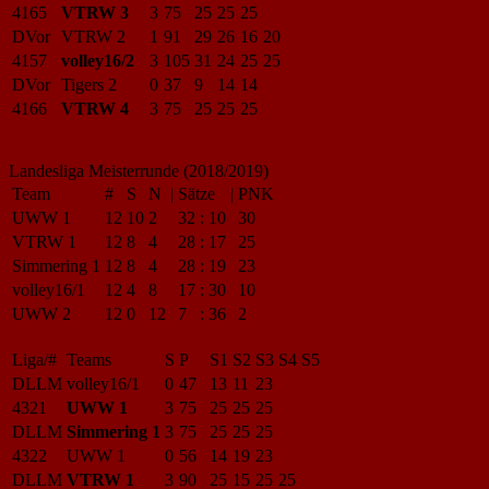
4165
VTRW 3
3
75
25
25
25
DVor
VTRW 2
1
91
29
26
16
20
4157
volley16/2
3
105
31
24
25
25
DVor
Tigers 2
0
37
9
14
14
4166
VTRW 4
3
75
25
25
25
Landesliga Meisterrunde (2018/2019)
Team
#
S
N
|
Sätze
|
PNK
UWW 1
12
10
2
32
:
10
30
VTRW 1
12
8
4
28
:
17
25
Simmering 1
12
8
4
28
:
19
23
volley16/1
12
4
8
17
:
30
10
UWW 2
12
0
12
7
:
36
2
Liga/#
Teams
S
P
S1
S2
S3
S4
S5
DLLM
volley16/1
0
47
13
11
23
4321
UWW 1
3
75
25
25
25
DLLM
Simmering 1
3
75
25
25
25
4322
UWW 1
0
56
14
19
23
DLLM
VTRW 1
3
90
25
15
25
25