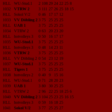
HLL
WU-Stud.1
2
108
29
24
22
25
8
1032
VTRW 2
3
111
27
26
25
18
15
HLL
Sokol V/2
0
46
17
17
12
1033
VV Döbling 2
3
75
25
25
25
HLL
UAB 1
3
75
25
25
25
1034
VTRW 2
0
63
20
23
20
HLL
hotvolleys 3
0
50
16
17
17
1035
WU-Stud.1
3
75
25
25
25
HLL
hotvolleys 3
0
48
14
23
11
1036
VTRW 2
3
75
25
25
25
HLL
VV Döbling 2
0
54
23
12
19
1037
WU-Stud.1
3
75
25
25
25
HLL
Tigers 1
3
75
25
25
25
1038
hotvolleys 2
0
40
9
15
16
HLL
WU-Stud.1
0
71
28
20
23
1039
UAB 1
3
80
30
25
25
HLL
VTRW 2
2
96
22
25
18
25
6
1040
VV Döbling 2
3
104
25
23
25
16
15
HLL
hotvolleys 3
0
59
16
18
25
1041
Sokol V/2
3
77
25
25
27