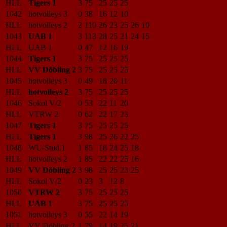
HLL
Tigers 1
3
75
25
25
25
1042
hotvolleys 3
0
38
16
12
10
HLL
hotvolleys 2
2
110
26
23
25
26
10
1043
UAB 1
3
113
28
25
21
24
15
HLL
UAB 1
0
47
12
16
19
1044
Tigers 1
3
75
25
25
25
HLL
VV Döbling 2
3
75
25
25
25
1045
hotvolleys 3
0
49
18
20
11
HLL
hotvolleys 2
3
75
25
25
25
1046
Sokol V/2
0
53
22
11
20
HLL
VTRW 2
0
62
22
17
23
1047
Tigers 1
3
75
25
25
25
HLL
Tigers 1
3
98
25
26
22
25
1048
WU-Stud.1
1
85
18
24
25
18
HLL
hotvolleys 2
1
85
22
22
25
16
1049
VV Döbling 2
3
98
25
25
23
25
HLL
Sokol V/2
0
23
3
12
8
1050
VTRW 2
3
75
25
25
25
HLL
UAB 1
3
75
25
25
25
1051
hotvolleys 3
0
55
22
14
19
HLL
VV Döbling 2
1
79
14
19
25
21