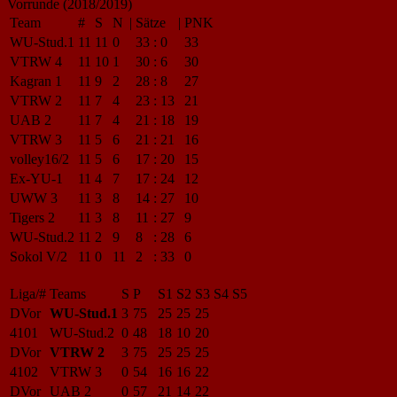
Vorrunde (2018/2019)
Team
#
S
N
|
Sätze
|
PNK
WU-Stud.1
11
11
0
33
:
0
33
VTRW 4
11
10
1
30
:
6
30
Kagran 1
11
9
2
28
:
8
27
VTRW 2
11
7
4
23
:
13
21
UAB 2
11
7
4
21
:
18
19
VTRW 3
11
5
6
21
:
21
16
volley16/2
11
5
6
17
:
20
15
Ex-YU-1
11
4
7
17
:
24
12
UWW 3
11
3
8
14
:
27
10
Tigers 2
11
3
8
11
:
27
9
WU-Stud.2
11
2
9
8
:
28
6
Sokol V/2
11
0
11
2
:
33
0
Liga/#
Teams
S
P
S1
S2
S3
S4
S5
DVor
WU-Stud.1
3
75
25
25
25
4101
WU-Stud.2
0
48
18
10
20
DVor
VTRW 2
3
75
25
25
25
4102
VTRW 3
0
54
16
16
22
DVor
UAB 2
0
57
21
14
22