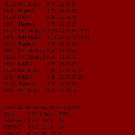
HLLO
WU-Stud.1
0
57
22
15
20
1306
Tigers 1
3
75
25
25
25
HLLO
UAB 1
0
56
22
16
18
1307
Tigers 1
3
75
25
25
25
HLLO
VV Döbling 2
2
104
12
23
25
27
17
1308
WU-Stud.1
3
110
25
25
16
25
19
HLLO
Tigers 1
3
76
25
25
26
1309
VV Döbling 2
0
60
13
23
24
HLLO
VV Döbling 2
0
44
13
15
16
1310
UAB 1
3
75
25
25
25
HLLO
WU-Stud.1
1
93
25
22
23
23
1311
UAB 1
3
98
23
25
25
25
HLLO
Tigers 1
3
75
25
25
25
1312
WU-Stud.1
0
58
21
23
14
Landesliga unteres Play off (2018/2019)
Team
#
S
N
|
Sätze
|
PNK
hotvolleys 2
8
8
0
24
:
4
23
VTRW 2
8
6
2
21
:
6
19
U-Fav-1
8
3
5
11
:
16
9