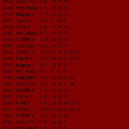
DVor
Sokol V/2
0
60
19
23
18
4144
WU-Stud.2
3
75
25
25
25
DVor
Kagran 1
3
75
25
25
25
4145
Tigers 2
0
30
8
14
8
DVor
UAB 2
0
51
17
18
16
4146
WU-Stud.1
3
75
25
25
25
DVor
VTRW 4
3
78
26
27
25
4148
volley16/2
0
66
24
25
17
DVor
VTRW 3
2
107
25
25
25
20
12
4149
UWW 3
3
102
18
27
17
25
15
DVor
Kagran 1
3
75
25
25
25
4147
WU-Stud.2
0
0
0
0
0
DVor
volley16/2
3
91
16
25
25
25
4150
Sokol V/2
1
75
25
23
9
18
DVor
VTRW 4
3
75
25
25
25
4151
UWW 3
0
47
18
12
17
DVor
UAB 2
3
101
22
25
14
25
15
4152
VTRW 3
2
100
25
18
25
20
12
DVor
VTRW 2
3
75
25
25
25
4153
Sokol V/2
0
39
10
22
7
DVor
WU-Stud.1
3
75
25
25
25