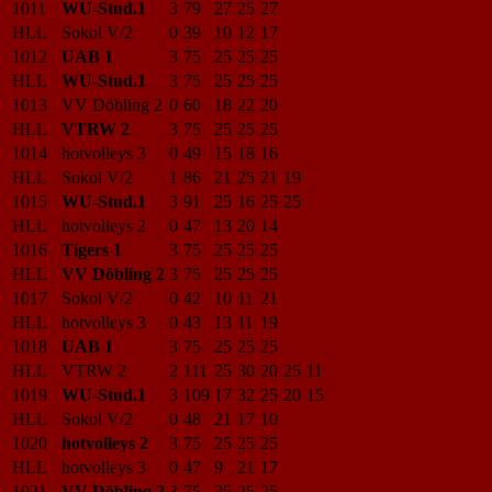
1011
WU-Stud.1
3
79
27
25
27
HLL
Sokol V/2
0
39
10
12
17
1012
UAB 1
3
75
25
25
25
HLL
WU-Stud.1
3
75
25
25
25
1013
VV Döbling 2
0
60
18
22
20
HLL
VTRW 2
3
75
25
25
25
1014
hotvolleys 3
0
49
15
18
16
HLL
Sokol V/2
1
86
21
25
21
19
1015
WU-Stud.1
3
91
25
16
25
25
HLL
hotvolleys 2
0
47
13
20
14
1016
Tigers 1
3
75
25
25
25
HLL
VV Döbling 2
3
75
25
25
25
1017
Sokol V/2
0
42
10
11
21
HLL
hotvolleys 3
0
43
13
11
19
1018
UAB 1
3
75
25
25
25
HLL
VTRW 2
2
111
25
30
20
25
11
1019
WU-Stud.1
3
109
17
32
25
20
15
HLL
Sokol V/2
0
48
21
17
10
1020
hotvolleys 2
3
75
25
25
25
HLL
hotvolleys 3
0
47
9
21
17
1021
VV Döbling 2
3
75
25
25
25