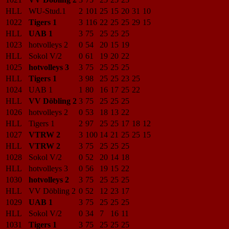
HLL
WU-Stud.1
2
101
25
15
20
31
10
1022
Tigers 1
3
116
22
25
25
29
15
HLL
UAB 1
3
75
25
25
25
1023
hotvolleys 2
0
54
20
15
19
HLL
Sokol V/2
0
61
19
20
22
1025
hotvolleys 3
3
75
25
25
25
HLL
Tigers 1
3
98
25
25
23
25
1024
UAB 1
1
80
16
17
25
22
HLL
VV Döbling 2
3
75
25
25
25
1026
hotvolleys 2
0
53
18
13
22
HLL
Tigers 1
2
97
25
25
17
18
12
1027
VTRW 2
3
100
14
21
25
25
15
HLL
VTRW 2
3
75
25
25
25
1028
Sokol V/2
0
52
20
14
18
HLL
hotvolleys 3
0
56
19
15
22
1030
hotvolleys 2
3
75
25
25
25
HLL
VV Döbling 2
0
52
12
23
17
1029
UAB 1
3
75
25
25
25
HLL
Sokol V/2
0
34
7
16
11
1031
Tigers 1
3
75
25
25
25