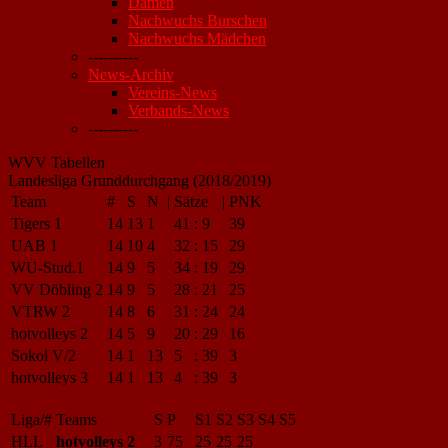
Damen
Nachwuchs Burschen
Nachwuchs Mädchen
----------
News-Archiv
Vereins-News
Verbands-News
----------
WVV Tabellen
Landesliga Grunddurchgang (2018/2019)
Team
#
S
N
|
Sätze
|
PNK
Tigers 1
14
13
1
41
:
9
39
UAB 1
14
10
4
32
:
15
29
WU-Stud.1
14
9
5
34
:
19
29
VV Döbling 2
14
9
5
28
:
21
25
VTRW 2
14
8
6
31
:
24
24
hotvolleys 2
14
5
9
20
:
29
16
Sokol V/2
14
1
13
5
:
39
3
hotvolleys 3
14
1
13
4
:
39
3
Liga/#
Teams
S
P
S1
S2
S3
S4
S5
HLL
hotvolleys 2
3
75
25
25
25