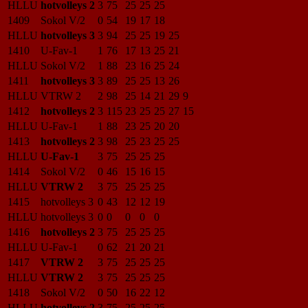
HLLU
hotvolleys 2
3
75
25
25
25
1409
Sokol V/2
0
54
19
17
18
HLLU
hotvolleys 3
3
94
25
25
19
25
1410
U-Fav-1
1
76
17
13
25
21
HLLU
Sokol V/2
1
88
23
16
25
24
1411
hotvolleys 3
3
89
25
25
13
26
HLLU
VTRW 2
2
98
25
14
21
29
9
1412
hotvolleys 2
3
115
23
25
25
27
15
HLLU
U-Fav-1
1
88
23
25
20
20
1413
hotvolleys 2
3
98
25
23
25
25
HLLU
U-Fav-1
3
75
25
25
25
1414
Sokol V/2
0
46
15
16
15
HLLU
VTRW 2
3
75
25
25
25
1415
hotvolleys 3
0
43
12
12
19
HLLU
hotvolleys 3
0
0
0
0
0
1416
hotvolleys 2
3
75
25
25
25
HLLU
U-Fav-1
0
62
21
20
21
1417
VTRW 2
3
75
25
25
25
HLLU
VTRW 2
3
75
25
25
25
1418
Sokol V/2
0
50
16
22
12
HLLU
hotvolleys 2
3
75
25
25
25