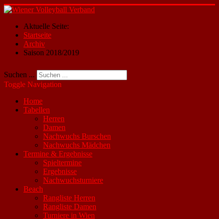
Aktuelle Seite:
Startseite
Archiv
Saison 2018/2019
Suchen ...
Toggle Navigation
Home
Tabellen
Herren
Damen
Nachwuchs Burschen
Nachwuchs Mädchen
Termine & Ergebnisse
Spieltermine
Ergebnisse
Nachwuchsturniere
Beach
Rangliste Herren
Rangliste Damen
Turniere in Wien