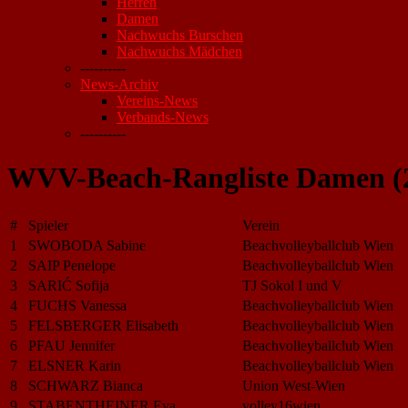
Herren
Damen
Nachwuchs Burschen
Nachwuchs Mädchen
----------
News-Archiv
Vereins-News
Verbands-News
----------
WVV-Beach-Rangliste Damen (
#
Spieler
Verein
1
SWOBODA Sabine
Beachvolleyballclub Wien
2
SAIP Penelope
Beachvolleyballclub Wien
3
SARIĆ Sofija
TJ Sokol I und V
4
FUCHS Vanessa
Beachvolleyballclub Wien
5
FELSBERGER Elisabeth
Beachvolleyballclub Wien
6
PFAU Jennifer
Beachvolleyballclub Wien
7
ELSNER Karin
Beachvolleyballclub Wien
8
SCHWARZ Bianca
Union West-Wien
9
STABENTHEINER Eva
volley16wien