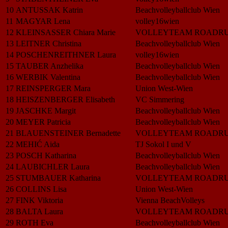
10
ANTUSSAK Katrin
Beachvolleyballclub Wien
11
MAGYAR Lena
volley16wien
12
KLEINSASSER Chiara Marie
VOLLEYTEAM ROADR
13
LEITNER Christina
Beachvolleyballclub Wien
14
POSCHENREITHNER Laura
volley16wien
15
TAUBER Anzhelika
Beachvolleyballclub Wien
16
WERBIK Valentina
Beachvolleyballclub Wien
17
REINSPERGER Mara
Union West-Wien
18
HEISZENBERGER Elisabeth
VC Simmering
19
JASCHKE Margit
Beachvolleyballclub Wien
20
MEYER Patricia
Beachvolleyballclub Wien
21
BLAUENSTEINER Bernadette
VOLLEYTEAM ROADR
22
MEHIĆ Aida
TJ Sokol I und V
23
POSCH Katharina
Beachvolleyballclub Wien
24
LAUBICHLER Laura
Beachvolleyballclub Wien
25
STUMBAUER Katharina
VOLLEYTEAM ROADR
26
COLLINS Lisa
Union West-Wien
27
FINK Viktoria
Vienna BeachVolleys
28
BALTA Laura
VOLLEYTEAM ROADR
29
ROTH Eva
Beachvolleyballclub Wien