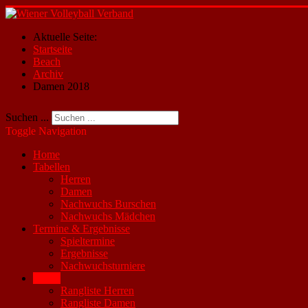
Aktuelle Seite:
Startseite
Beach
Archiv
Damen 2018
Suchen ...
Toggle Navigation
Home
Tabellen
Herren
Damen
Nachwuchs Burschen
Nachwuchs Mädchen
Termine & Ergebnisse
Spieltermine
Ergebnisse
Nachwuchsturniere
Beach
Rangliste Herren
Rangliste Damen