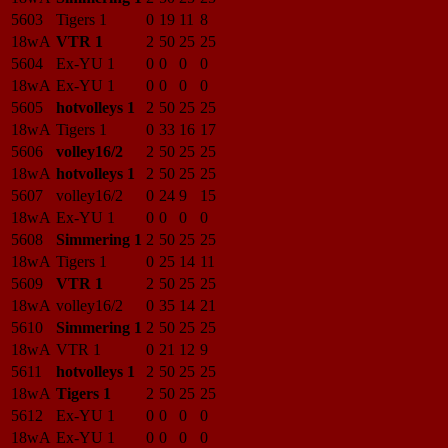
5603
Tigers 1
0
19
11
8
18wA
VTR 1
2
50
25
25
5604
Ex-YU 1
0
0
0
0
18wA
Ex-YU 1
0
0
0
0
5605
hotvolleys 1
2
50
25
25
18wA
Tigers 1
0
33
16
17
5606
volley16/2
2
50
25
25
18wA
hotvolleys 1
2
50
25
25
5607
volley16/2
0
24
9
15
18wA
Ex-YU 1
0
0
0
0
5608
Simmering 1
2
50
25
25
18wA
Tigers 1
0
25
14
11
5609
VTR 1
2
50
25
25
18wA
volley16/2
0
35
14
21
5610
Simmering 1
2
50
25
25
18wA
VTR 1
0
21
12
9
5611
hotvolleys 1
2
50
25
25
18wA
Tigers 1
2
50
25
25
5612
Ex-YU 1
0
0
0
0
18wA
Ex-YU 1
0
0
0
0