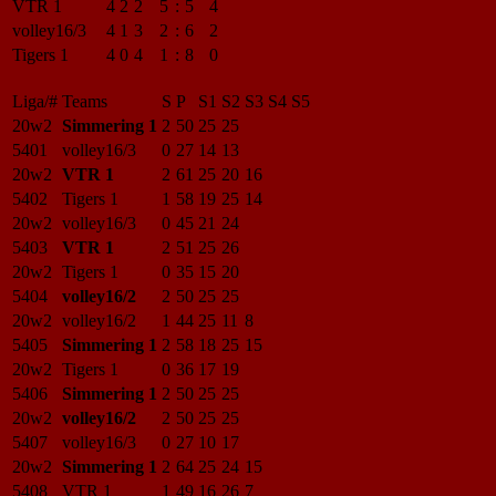
VTR 1
4
2
2
5
:
5
4
volley16/3
4
1
3
2
:
6
2
Tigers 1
4
0
4
1
:
8
0
Liga/#
Teams
S
P
S1
S2
S3
S4
S5
20w2
Simmering 1
2
50
25
25
5401
volley16/3
0
27
14
13
20w2
VTR 1
2
61
25
20
16
5402
Tigers 1
1
58
19
25
14
20w2
volley16/3
0
45
21
24
5403
VTR 1
2
51
25
26
20w2
Tigers 1
0
35
15
20
5404
volley16/2
2
50
25
25
20w2
volley16/2
1
44
25
11
8
5405
Simmering 1
2
58
18
25
15
20w2
Tigers 1
0
36
17
19
5406
Simmering 1
2
50
25
25
20w2
volley16/2
2
50
25
25
5407
volley16/3
0
27
10
17
20w2
Simmering 1
2
64
25
24
15
5408
VTR 1
1
49
16
26
7