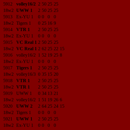
5912
volley16/2
2
50
25
25
18w2
UWW 1
2
50
25
25
5913
Ex-YU 1
0
0
0
0
18w2
Tigers 1
0
25
16
9
5914
VTR 1
2
50
25
25
18w2
Ex-YU 1
0
0
0
0
5915
VC Real 1
2
50
25
25
18w2
VC Real 1
2
62
25
22
15
5916
volley16/2
1
52
19
25
8
18w2
Ex-YU 1
0
0
0
0
5917
Tigers 1
2
50
25
25
18w2
volley16/3
0
35
15
20
5918
VTR 1
2
50
25
25
18w2
VTR 1
2
50
25
25
5919
UWW 1
0
34
13
21
18w2
volley16/2
1
51
19
26
6
5920
UWW 2
2
64
25
24
15
18w2
Tigers 1
0
0
0
0
5921
UWW 1
2
50
25
25
18w2
Ex-YU 1
0
0
0
0