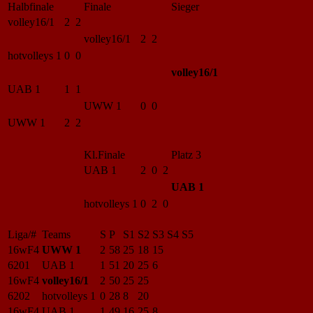
Halbfinale
Finale
Sieger
volley16/1
2 2
volley16/1
2 2
hotvolleys 1
0 0
volley16/1
UAB 1
1 1
UWW 1
0 0
UWW 1
2 2
Kl.Finale
Platz 3
UAB 1
2 0 2
UAB 1
hotvolleys 1
0 2 0
Liga/#
Teams
S
P
S1
S2
S3
S4
S5
16wF4
UWW 1
2
58
25
18
15
6201
UAB 1
1
51
20
25
6
16wF4
volley16/1
2
50
25
25
6202
hotvolleys 1
0
28
8
20
16wF4
UAB 1
1
49
16
25
8