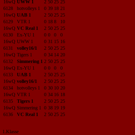
16wQ
UWW 1
2
50
25
25
6128
hotvolleys 1
0
39
18
21
16wQ
UAB 1
2
50
25
25
6129
VTR 1
0
18
8
10
16wQ
VC Real 1
2
50
25
25
6130
Ex-YU 1
0
0
0
0
16wQ
UWW 1
0
31
15
16
6131
volley16/1
2
50
25
25
16wQ
Tigers 1
0
34
14
20
6132
Simmering 1
2
50
25
25
16wQ
Ex-YU 1
0
0
0
0
6133
UAB 1
2
50
25
25
16wQ
volley16/1
2
50
25
25
6134
hotvolleys 1
0
30
10
20
16wQ
VTR 1
0
34
16
18
6135
Tigers 1
2
50
25
25
16wQ
Simmering 1
0
38
19
19
6136
VC Real 1
2
50
25
25
1.Klasse