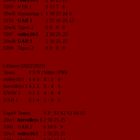
5209
VTR 1
0
13
7
6
20wB
Simmering 1
1
58
25
24
9
5210
UAB 1
2
57
16
26
15
20wB
Tigers 2
0
0
0
0
5207
volley16/1
2
50
25
25
20wB
UAB 1
2
50
25
25
5208
Tigers 2
0
0
0
0
1.Klasse (2022/2023)
Team
#
S
N
|
Sätze
|
PNK
volley16/1
4
4
0
8
:
1
9
hotvolleys 1
4
2
2
5
:
4
5
UWW 1
5
2
3
4
:
6
4
UAB 1
5
1
4
2
:
8
2
Liga/#
Teams
S
P
S1
S2
S3
S4
S5
20w1
hotvolleys 1
2
50
25
25
5301
UAB 1
0
18
9
9
20w1
volley16/1
2
50
25
25