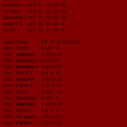
hotvolleys 1
14
8
6
16
:
13
16
VC Real 1
14
6
8
12
:
16
12
Simmering 1
14
5
9
11
:
18
10
Sokol V/1
14
2
12
4
:
24
4
Ex-YU 1
14
0
14
0
:
28
0
Liga/#
Teams
S
P
S1
S2
S3
S4
S5
15w1
UAB 1
0
14
6
8
7101
volley16/1
2
50
25
25
15w1
Simmering 1
0
23
15
8
7102
hotvolleys 1
2
50
25
25
15w1
Ex-YU 1
0
0
0
0
7103
Sokol V/1
2
50
25
25
15w1
UWW 1
2
50
25
25
7104
UAB 1
0
18
6
12
15w1
Simmering 1
0
15
7
8
7105
volley16/1
2
50
25
25
15w1
Ex-YU 1
0
0
0
0
7106
VC Real 1
2
50
25
25
15w1
UWW 1
2
50
25
25