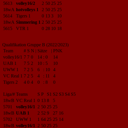
5613
volley16/2
2
50
25
25
18wA
hotvolleys 1
2
50
25
25
5614
Tigers 1
0
13
3
10
18wA
Simmering 1
2
50
25
25
5615
VTR 1
0
28
10
18
Qualifikation Gruppe B (2022/2023)
Team
#
S
N
|
Sätze
|
PNK
volley16/1
7
7
0
14
:
0
14
UAB 1
7
5
2
10
:
5
10
UWW 1
7
2
5
6
:
10
4
VC Real 1
7
2
5
4
:
11
4
Tigers 2
4
0
4
0
:
8
0
Liga/#
Teams
S
P
S1
S2
S3
S4
S5
18wB
VC Real 1
0
13
8
5
5701
volley16/1
2
50
25
25
18wB
UAB 1
2
52
9
27
16
5702
UWW 1
1
64
25
25
14
18wB
volley16/1
2
50
25
25