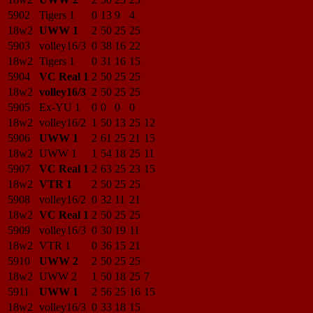
5902
Tigers 1
0
13
9
4
18w2
UWW 1
2
50
25
25
5903
volley16/3
0
38
16
22
18w2
Tigers 1
0
31
16
15
5904
VC Real 1
2
50
25
25
18w2
volley16/3
2
50
25
25
5905
Ex-YU 1
0
0
0
0
18w2
volley16/2
1
50
13
25
12
5906
UWW 1
2
61
25
21
15
18w2
UWW 1
1
54
18
25
11
5907
VC Real 1
2
63
25
23
15
18w2
VTR 1
2
50
25
25
5908
volley16/2
0
32
11
21
18w2
VC Real 1
2
50
25
25
5909
volley16/3
0
30
19
11
18w2
VTR 1
0
36
15
21
5910
UWW 2
2
50
25
25
18w2
UWW 2
1
50
18
25
7
5911
UWW 1
2
56
25
16
15
18w2
volley16/3
0
33
18
15