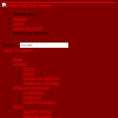
Aktuelle Seite:
Startseite
Archiv
Saison 2022/2023
Nachwuchs Mädchen
Suchen ...
Toggle Navigation
Home
Tabellen
Herren
Damen
Nachwuchs Burschen
Nachwuchs Mädchen
Termine & Ergebnisse
Spieltermine
Ergebnisse
Nachwuchsturniere
Beach
Rangliste Herren
Rangliste Damen