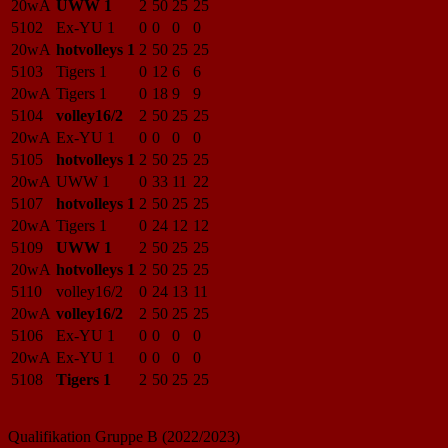
20wA
UWW 1
2
50
25
25
5102
Ex-YU 1
0
0
0
0
20wA
hotvolleys 1
2
50
25
25
5103
Tigers 1
0
12
6
6
20wA
Tigers 1
0
18
9
9
5104
volley16/2
2
50
25
25
20wA
Ex-YU 1
0
0
0
0
5105
hotvolleys 1
2
50
25
25
20wA
UWW 1
0
33
11
22
5107
hotvolleys 1
2
50
25
25
20wA
Tigers 1
0
24
12
12
5109
UWW 1
2
50
25
25
20wA
hotvolleys 1
2
50
25
25
5110
volley16/2
0
24
13
11
20wA
volley16/2
2
50
25
25
5106
Ex-YU 1
0
0
0
0
20wA
Ex-YU 1
0
0
0
0
5108
Tigers 1
2
50
25
25
Qualifikation Gruppe B (2022/2023)