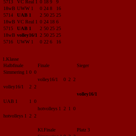
5713
VC Real 1
0
18
9
9
18wB
UWW 1
0
24
8
16
5714
UAB 1
2
50
25
25
18wB
VC Real 1
0
24
18
6
5715
UAB 1
2
50
25
25
18wB
volley16/1
2
50
25
25
5716
UWW 1
0
22
6
16
1.Klasse
Halbfinale
Finale
Sieger
Simmering 1
0 0
volley16/1
0 2 2
volley16/1
2 2
volley16/1
UAB 1
1 0
hotvolleys 1
2 1 0
hotvolleys 1
2 2
Kl.Finale
Platz 3