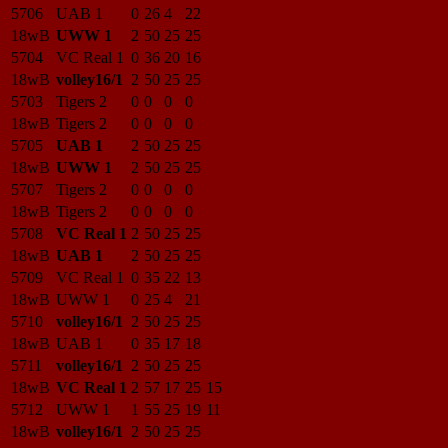
5706
UAB 1
0
26
4
22
18wB
UWW 1
2
50
25
25
5704
VC Real 1
0
36
20
16
18wB
volley16/1
2
50
25
25
5703
Tigers 2
0
0
0
0
18wB
Tigers 2
0
0
0
0
5705
UAB 1
2
50
25
25
18wB
UWW 1
2
50
25
25
5707
Tigers 2
0
0
0
0
18wB
Tigers 2
0
0
0
0
5708
VC Real 1
2
50
25
25
18wB
UAB 1
2
50
25
25
5709
VC Real 1
0
35
22
13
18wB
UWW 1
0
25
4
21
5710
volley16/1
2
50
25
25
18wB
UAB 1
0
35
17
18
5711
volley16/1
2
50
25
25
18wB
VC Real 1
2
57
17
25
15
5712
UWW 1
1
55
25
19
11
18wB
volley16/1
2
50
25
25