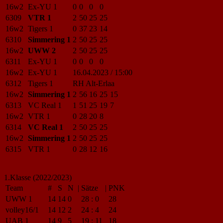
16w2
Ex-YU 1
0
0
0
0
6309
VTR 1
2
50
25
25
16w2
Tigers 1
0
37
23
14
6310
Simmering 1
2
50
25
25
16w2
UWW 2
2
50
25
25
6311
Ex-YU 1
0
0
0
0
16w2
Ex-YU 1
16.04.2023 / 15:00
6312
Tigers 1
RH Alt-Erlaa
16w2
Simmering 1
2
56
16
25
15
6313
VC Real 1
1
51
25
19
7
16w2
VTR 1
0
28
20
8
6314
VC Real 1
2
50
25
25
16w2
Simmering 1
2
50
25
25
6315
VTR 1
0
28
12
16
1.Klasse (2022/2023)
Team
#
S
N
|
Sätze
|
PNK
UWW 1
14
14
0
28
:
0
28
volley16/1
14
12
2
24
:
4
24
UAB 1
14
9
5
19
:
11
18