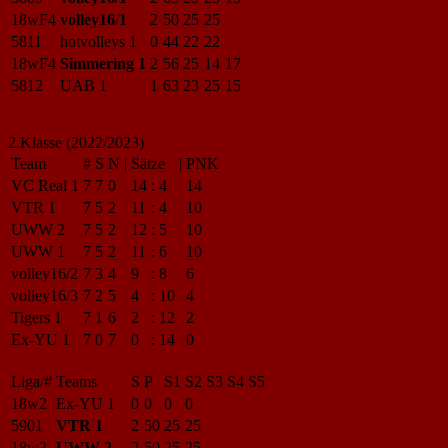
18wF4
volley16/1
2
50
25
25
5811
hotvolleys 1
0
44
22
22
18wF4
Simmering 1
2
56
25
14
17
5812
UAB 1
1
63
23
25
15
2.Klasse (2022/2023)
Team
#
S
N
|
Sätze
|
PNK
VC Real 1
7
7
0
14
:
4
14
VTR 1
7
5
2
11
:
4
10
UWW 2
7
5
2
12
:
5
10
UWW 1
7
5
2
11
:
6
10
volley16/2
7
3
4
9
:
8
6
volley16/3
7
2
5
4
:
10
4
Tigers 1
7
1
6
2
:
12
2
Ex-YU 1
7
0
7
0
:
14
0
Liga/#
Teams
S
P
S1
S2
S3
S4
S5
18w2
Ex-YU 1
0
0
0
0
5901
VTR 1
2
50
25
25
18w2
UWW 2
2
50
25
25