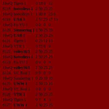
16wQ
Tigers 1
0
18
6
12
6118
hotvolleys 1
2
50
25
25
16wQ
hotvolleys 1
1
40
9
25
6
6119
UAB 1
2
57
25
17
15
16wQ
Ex-YU 1
0
0
0
0
6120
Simmering 1
2
50
25
25
16wQ
UAB 1
2
50
25
25
6121
Tigers 1
0
25
12
13
16wQ
VTR 1
0
15
6
9
6122
volley16/1
2
50
25
25
16wQ
hotvolleys 1
2
50
25
25
6123
Ex-YU 1
0
0
0
0
16wQ
volley16/1
2
50
25
25
6124
VC Real 1
0
0
0
0
16wQ
Simmering 1
0
20
10
10
6125
UWW 1
2
50
25
25
16wQ
VC Real 1
0
0
0
0
6126
VTR 1
2
50
25
25
16wQ
Tigers 1
0
7
4
3
6127
UWW 1
2
50
25
25