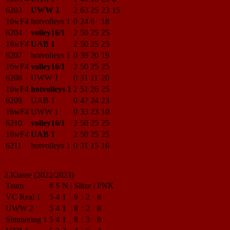
6203
UWW 1
2
63
25
23
15
16wF4
hotvolleys 1
0
24
6
18
6204
volley16/1
2
50
25
25
16wF4
UAB 1
2
50
25
25
6207
hotvolleys 1
0
39
20
19
16wF4
volley16/1
2
50
25
25
6208
UWW 1
0
31
11
20
16wF4
hotvolleys 1
2
51
26
25
6209
UAB 1
0
47
24
23
16wF4
UWW 1
0
33
23
10
6210
volley16/1
2
50
25
25
16wF4
UAB 1
2
50
25
25
6211
hotvolleys 1
0
31
15
16
2.Klasse (2022/2023)
Team
#
S
N
|
Sätze
|
PNK
VC Real 1
5
4
1
9
:
2
8
UWW 2
5
4
1
8
:
2
8
Simmering 1
5
4
1
8
:
3
8