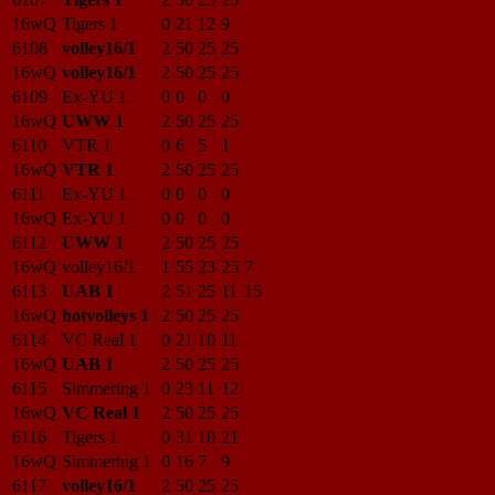
16wQ
Tigers 1
0
21
12
9
6108
volley16/1
2
50
25
25
16wQ
volley16/1
2
50
25
25
6109
Ex-YU 1
0
0
0
0
16wQ
UWW 1
2
50
25
25
6110
VTR 1
0
6
5
1
16wQ
VTR 1
2
50
25
25
6111
Ex-YU 1
0
0
0
0
16wQ
Ex-YU 1
0
0
0
0
6112
UWW 1
2
50
25
25
16wQ
volley16/1
1
55
23
25
7
6113
UAB 1
2
51
25
11
15
16wQ
hotvolleys 1
2
50
25
25
6114
VC Real 1
0
21
10
11
16wQ
UAB 1
2
50
25
25
6115
Simmering 1
0
23
11
12
16wQ
VC Real 1
2
50
25
25
6116
Tigers 1
0
31
10
21
16wQ
Simmering 1
0
16
7
9
6117
volley16/1
2
50
25
25