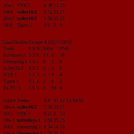
20w2
VTR 1
0
38
13
25
5409
volley16/2
2
52
25
27
20w2
volley16/3
2
50
25
25
5410
Tigers 1
0
0
0
0
Qualifikation Gruppe A (2022/2023)
Team
#
S
N
|
Sätze
|
PNK
hotvolleys 1
5
5
0
10
:
0
10
Simmering 1
5
4
1
8
:
2
8
volley16/2
5
3
2
6
:
4
6
VTR 1
5
2
3
4
:
6
4
Tigers 1
5
1
4
2
:
8
2
Ex-YU 1
5
0
5
0
:
10
0
Liga/#
Teams
S
P
S1
S2
S3
S4
S5
18wA
volley16/2
2
50
25
25
5601
VTR 1
0
21
8
13
18wA
hotvolleys 1
2
50
25
25
5602
Simmering 1
0
34
16
18
18wA
Simmering 1
2
50
25
25