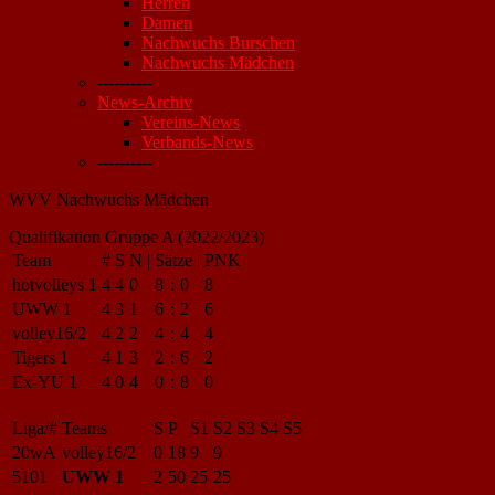
Herren
Damen
Nachwuchs Burschen
Nachwuchs Mädchen
----------
News-Archiv
Vereins-News
Verbands-News
----------
WVV Nachwuchs Mädchen
Qualifikation Gruppe A (2022/2023)
Team
#
S
N
|
Sätze
|
PNK
hotvolleys 1
4
4
0
8
:
0
8
UWW 1
4
3
1
6
:
2
6
volley16/2
4
2
2
4
:
4
4
Tigers 1
4
1
3
2
:
6
2
Ex-YU 1
4
0
4
0
:
8
0
Liga/#
Teams
S
P
S1
S2
S3
S4
S5
20wA
volley16/2
0
18
9
9
5101
UWW 1
2
50
25
25