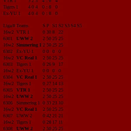
VTR 1
5
2
3
4
:
6
4
Tigers 1
4
0
4
0
:
8
0
Ex-YU 1
4
0
4
0
:
8
0
Liga/#
Teams
S
P
S1
S2
S3
S4
S5
16w2
VTR 1
0
30
8
22
6301
UWW 2
2
50
25
25
16w2
Simmering 1
2
50
25
25
6302
Ex-YU 1
0
0
0
0
16w2
VC Real 1
2
50
25
25
6303
Tigers 1
0
26
9
17
16w2
Ex-YU 1
0
0
0
0
6304
VC Real 1
2
50
25
25
16w2
Tigers 1
0
27
14
13
6305
VTR 1
2
50
25
25
16w2
UWW 2
2
50
25
25
6306
Simmering 1
0
33
23
10
16w2
VC Real 1
2
50
25
25
6307
UWW 2
0
42
21
21
16w2
Tigers 1
0
28
17
11
6308
UWW 2
2
50
25
25