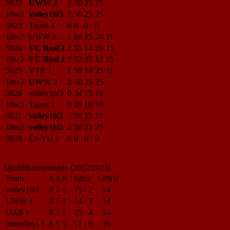
5922
UWW 2
2
50
25
25
18w2
volley16/3
2
50
25
25
5923
Tigers 1
0
0
0
0
18w2
UWW 2
1
60
25
24
11
5924
VC Real 1
2
55
14
26
15
18w2
VC Real 1
2
52
25
12
15
5925
VTR 1
1
50
14
25
11
18w2
UWW 2
2
50
25
25
5926
volley16/3
0
34
15
19
18w2
Tigers 1
0
29
10
19
5927
volley16/2
2
50
25
25
18w2
volley16/2
2
50
25
25
5928
Ex-YU 1
0
0
0
0
Qualifikationsrunde (2022/2023)
Team
#
S
N
|
Sätze
|
PNK
volley16/1
8
7
1
15
:
2
14
UWW 1
8
7
1
14
:
3
14
UAB 1
8
7
1
15
:
4
14
hotvolleys 1
8
5
3
11
:
6
10