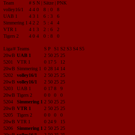
Team
#
S
N
|
Sätze
|
PNK
volley16/1
4
4
0
8
:
0
8
UAB 1
4
3
1
6
:
3
6
Simmering 1
4
2
2
5
:
4
4
VTR 1
4
1
3
2
:
6
2
Tigers 2
4
0
4
0
:
8
0
Liga/#
Teams
S
P
S1
S2
S3
S4
S5
20wB
UAB 1
2
50
25
25
5201
VTR 1
0
17
5
12
20wB
Simmering 1
0
28
14
14
5202
volley16/1
2
50
25
25
20wB
volley16/1
2
50
25
25
5203
UAB 1
0
17
8
9
20wB
Tigers 2
0
0
0
0
5204
Simmering 1
2
50
25
25
20wB
VTR 1
2
50
25
25
5205
Tigers 2
0
0
0
0
20wB
VTR 1
0
24
9
15
5206
Simmering 1
2
50
25
25
20wB
volley16/1
2
50
25
25