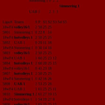
Simmering 1
0 2 2
Simmering 1
UAB 1
2 1 1
Liga/#
Teams
S
P
S1
S2
S3
S4
S5
18wF4
volley16/1
2
50
25
25
5801
Simmering 1
0
22
8
14
18wF4
hotvolleys 1
2
50
25
25
5802
UAB 1
0
29
11
18
18wF4
Simmering 1
0
30
14
16
5803
volley16/1
2
50
25
25
18wF4
UAB 1
1
60
25
23
12
5804
hotvolleys 1
2
60
20
25
15
18wF4
volley16/1
0
41
23
18
5807
hotvolleys 1
2
50
25
25
18wF4
Simmering 1
0
42
16
26
5808
UAB 1
2
53
25
28
18wF4
UAB 1
1
61
25
25
11
5810
Simmering 1
2
61
27
19
15
18wF4
hotvolleys 1
1
54
19
27
8
5809
volley16/1
2
65
25
25
15