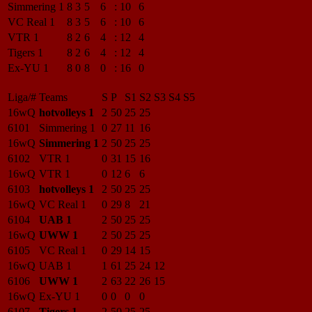
Simmering 1
8
3
5
6
:
10
6
VC Real 1
8
3
5
6
:
10
6
VTR 1
8
2
6
4
:
12
4
Tigers 1
8
2
6
4
:
12
4
Ex-YU 1
8
0
8
0
:
16
0
Liga/#
Teams
S
P
S1
S2
S3
S4
S5
16wQ
hotvolleys 1
2
50
25
25
6101
Simmering 1
0
27
11
16
16wQ
Simmering 1
2
50
25
25
6102
VTR 1
0
31
15
16
16wQ
VTR 1
0
12
6
6
6103
hotvolleys 1
2
50
25
25
16wQ
VC Real 1
0
29
8
21
6104
UAB 1
2
50
25
25
16wQ
UWW 1
2
50
25
25
6105
VC Real 1
0
29
14
15
16wQ
UAB 1
1
61
25
24
12
6106
UWW 1
2
63
22
26
15
16wQ
Ex-YU 1
0
0
0
0
6107
Tigers 1
2
50
25
25