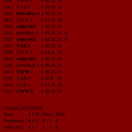
5302
UWW 1
0
26
12
14
20w1
UAB 1
0
33
20
13
5303
hotvolleys 1
2
50
25
25
20w1
UWW 1
0
31
13
18
5304
volley16/1
2
50
25
25
20w1
hotvolleys 1
1
60
26
22
12
5307
volley16/1
2
64
24
25
15
20w1
UAB 1
2
50
25
25
5308
UWW 1
0
44
21
23
20w1
volley16/1
2
50
25
25
5309
hotvolleys 1
0
39
18
21
20w1
UWW 1
2
50
25
25
5310
UAB 1
0
26
8
18
20w1
UAB 1
0
33
21
12
5311
UWW 1
2
50
25
25
2.Klasse (2022/2023)
Team
#
S
N
|
Sätze
|
PNK
Simmering 1
4
4
0
8
:
2
8
volley16/2
4
3
1
7
:
2
6