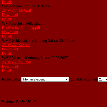
Details
WVV MeldeOrdnung 2026/2027
26_WVV_MO.pdf
Download
Details
WVV RechtsmittelOrdnung
RechtsmittelOrdnung.pdf
Download
Details
WVV SchiedsrichterOrdnung Saison 2025/2026
25_WVV_SO.pdf
Download
Details
WVV WettspielOrdnung Saison 2026/2027
26_WVV_WO.pdf
Download
Details
Reihenfolge
Objekte anzeigen
Saison 2026/2027