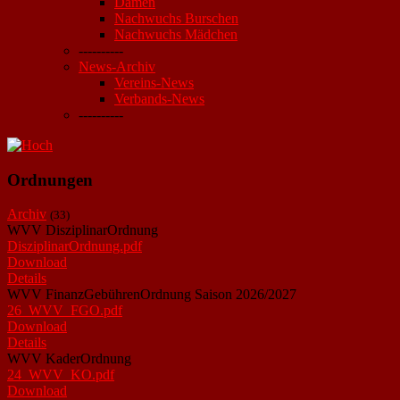
Damen
Nachwuchs Burschen
Nachwuchs Mädchen
----------
News-Archiv
Vereins-News
Verbands-News
----------
Ordnungen
Archiv
(33)
WVV DisziplinarOrdnung
DisziplinarOrdnung.pdf
Download
Details
WVV FinanzGebührenOrdnung Saison 2026/2027
26_WVV_FGO.pdf
Download
Details
WVV KaderOrdnung
24_WVV_KO.pdf
Download