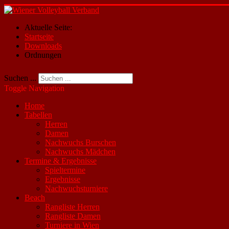
Aktuelle Seite:
Startseite
Downloads
Ordnungen
Suchen ...
Toggle Navigation
Home
Tabellen
Herren
Damen
Nachwuchs Burschen
Nachwuchs Mädchen
Termine & Ergebnisse
Spieltermine
Ergebnisse
Nachwuchsturniere
Beach
Rangliste Herren
Rangliste Damen
Turniere in Wien