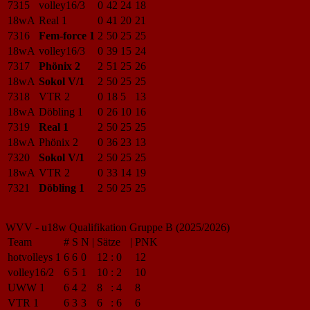
7315
volley16/3
0
42
24
18
18wA
Real 1
0
41
20
21
7316
Fem-force 1
2
50
25
25
18wA
volley16/3
0
39
15
24
7317
Phönix 2
2
51
25
26
18wA
Sokol V/1
2
50
25
25
7318
VTR 2
0
18
5
13
18wA
Döbling 1
0
26
10
16
7319
Real 1
2
50
25
25
18wA
Phönix 2
0
36
23
13
7320
Sokol V/1
2
50
25
25
18wA
VTR 2
0
33
14
19
7321
Döbling 1
2
50
25
25
WVV - u18w Qualifikation Gruppe B (2025/2026)
Team
#
S
N
|
Sätze
|
PNK
hotvolleys 1
6
6
0
12
:
0
12
volley16/2
6
5
1
10
:
2
10
UWW 1
6
4
2
8
:
4
8
VTR 1
6
3
3
6
:
6
6