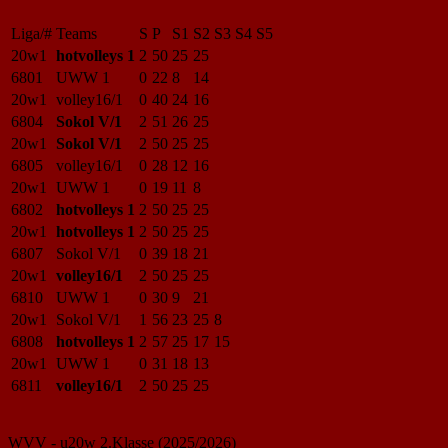
Liga/#
Teams
S
P
S1
S2
S3
S4
S5
20w1
hotvolleys 1
2
50
25
25
6801
UWW 1
0
22
8
14
20w1
volley16/1
0
40
24
16
6804
Sokol V/1
2
51
26
25
20w1
Sokol V/1
2
50
25
25
6805
volley16/1
0
28
12
16
20w1
UWW 1
0
19
11
8
6802
hotvolleys 1
2
50
25
25
20w1
hotvolleys 1
2
50
25
25
6807
Sokol V/1
0
39
18
21
20w1
volley16/1
2
50
25
25
6810
UWW 1
0
30
9
21
20w1
Sokol V/1
1
56
23
25
8
6808
hotvolleys 1
2
57
25
17
15
20w1
UWW 1
0
31
18
13
6811
volley16/1
2
50
25
25
WVV - u20w 2.Klasse (2025/2026)