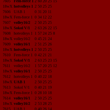
7605
Fem-force 1
2
60
20
25
15
18wX
hotvolleys 1
2
50
25
25
7606
UAB 1
0
31
20
11
18wX
Fem-force 1
0
34
12
22
7607
volley16/2
2
50
25
25
18wX
Sokol V/1
2
63
26
22
15
7608
hotvolleys 1
1
57
24
25
8
18wX
volley16/2
0
45
21
24
7609
volley16/1
2
51
25
26
18wX
hotvolleys 1
2
50
25
25
7610
Fem-force 1
0
42
21
21
18wX
Sokol V/1
2
63
25
23
15
7611
volley16/2
1
57
20
25
12
18wX
volley16/1
2
50
25
25
7612
hotvolleys 1
0
40
22
18
18wX
UAB 1
2
50
25
25
7613
Sokol V/1
0
40
21
19
18wX
Fem-force 1
0
28
10
18
7614
volley16/1
2
50
25
25
18wX
volley16/2
2
53
28
25
7615
UAB 1
0
40
26
14