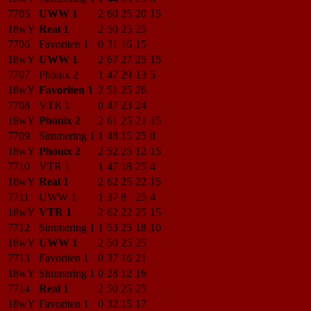
7705
UWW 1
2
60
25
20
15
18wY
Real 1
2
50
25
25
7706
Favoriten 1
0
31
16
15
18wY
UWW 1
2
67
27
25
15
7707
Phönix 2
1
47
29
13
5
18wY
Favoriten 1
2
51
25
26
7708
VTR 1
0
47
23
24
18wY
Phönix 2
2
61
25
21
15
7709
Simmering 1
1
48
15
25
8
18wY
Phönix 2
2
52
25
12
15
7710
VTR 1
1
47
18
25
4
18wY
Real 1
2
62
25
22
15
7711
UWW 1
1
37
8
25
4
18wY
VTR 1
2
62
22
25
15
7712
Simmering 1
1
53
25
18
10
18wY
UWW 1
2
50
25
25
7713
Favoriten 1
0
37
16
21
18wY
Simmering 1
0
28
12
16
7714
Real 1
2
50
25
25
18wY
Favoriten 1
0
32
15
17