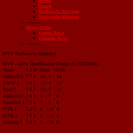
Herren
Damen
Nachwuchs Burschen
Nachwuchs Mädchen
----------
News-Archiv
Vereins-News
Verbands-News
----------
WVV Nachwuchs Mädchen
WVV - u20w Qualifikation Gruppe A (2025/2026)
Team
#
S
N
|
Sätze
|
PNK
volley16/1
7
7
0
14
:
1
14
UWW 1
7
6
1
13
:
3
12
Real 2
7
5
2
10
:
5
10
volley16/2
7
4
3
9
:
7
8
Favoriten 1
7
3
4
7
:
9
6
VTR 1
7
2
5
6
:
10
4
UAB 2
7
1
6
2
:
13
2
Döbling 1
7
0
7
1
:
14
0