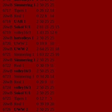
20wB
Simmering 1
2
50
25
25
6717
Tigers 1
0
26
12
14
20wB
Real 1
0
22
8
14
6718
UAB 1
2
50
25
25
20wB
Sokol V/1
2
61
21
25
15
6719
volley16/3
1
43
25
12
6
20wB
hotvolleys 1
2
50
25
25
6720
UWW 2
0
19
9
10
20wB
UWW 2
2
64
25
21
18
6721
Simmering 1
1
63
22
25
16
20wB
Simmering 1
2
50
25
25
6722
Real 1
0
30
19
11
20wB
volley16/3
2
50
25
25
6723
Simmering 1
0
34
20
14
20wB
Real 1
0
20
9
11
6724
volley16/3
2
50
25
25
20wB
Sokol V/1
2
50
25
25
6725
Tigers 1
0
12
7
5
20wB
Real 1
0
39
19
20
6726
UWW 2
2
50
25
25