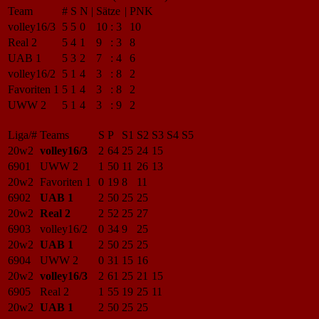
Team
#
S
N
|
Sätze
|
PNK
volley16/3
5
5
0
10
:
3
10
Real 2
5
4
1
9
:
3
8
UAB 1
5
3
2
7
:
4
6
volley16/2
5
1
4
3
:
8
2
Favoriten 1
5
1
4
3
:
8
2
UWW 2
5
1
4
3
:
9
2
Liga/#
Teams
S
P
S1
S2
S3
S4
S5
20w2
volley16/3
2
64
25
24
15
6901
UWW 2
1
50
11
26
13
20w2
Favoriten 1
0
19
8
11
6902
UAB 1
2
50
25
25
20w2
Real 2
2
52
25
27
6903
volley16/2
0
34
9
25
20w2
UAB 1
2
50
25
25
6904
UWW 2
0
31
15
16
20w2
volley16/3
2
61
25
21
15
6905
Real 2
1
55
19
25
11
20w2
UAB 1
2
50
25
25