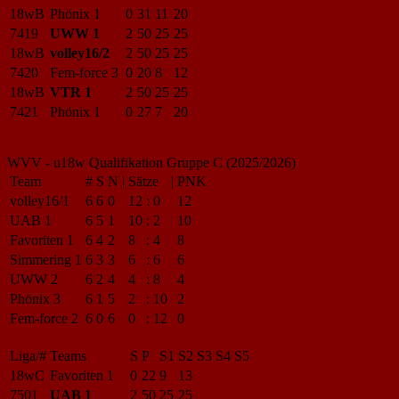
18wB
Phönix 1
0
31
11
20
7419
UWW 1
2
50
25
25
18wB
volley16/2
2
50
25
25
7420
Fem-force 3
0
20
8
12
18wB
VTR 1
2
50
25
25
7421
Phönix 1
0
27
7
20
WVV - u18w Qualifikation Gruppe C (2025/2026)
Team
#
S
N
|
Sätze
|
PNK
volley16/1
6
6
0
12
:
0
12
UAB 1
6
5
1
10
:
2
10
Favoriten 1
6
4
2
8
:
4
8
Simmering 1
6
3
3
6
:
6
6
UWW 2
6
2
4
4
:
8
4
Phönix 3
6
1
5
2
:
10
2
Fem-force 2
6
0
6
0
:
12
0
Liga/#
Teams
S
P
S1
S2
S3
S4
S5
18wC
Favoriten 1
0
22
9
13
7501
UAB 1
2
50
25
25