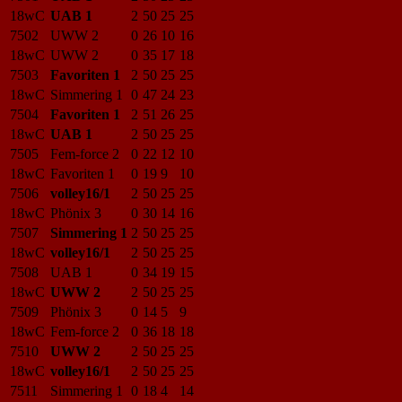
18wC
UAB 1
2
50
25
25
7502
UWW 2
0
26
10
16
18wC
UWW 2
0
35
17
18
7503
Favoriten 1
2
50
25
25
18wC
Simmering 1
0
47
24
23
7504
Favoriten 1
2
51
26
25
18wC
UAB 1
2
50
25
25
7505
Fem-force 2
0
22
12
10
18wC
Favoriten 1
0
19
9
10
7506
volley16/1
2
50
25
25
18wC
Phönix 3
0
30
14
16
7507
Simmering 1
2
50
25
25
18wC
volley16/1
2
50
25
25
7508
UAB 1
0
34
19
15
18wC
UWW 2
2
50
25
25
7509
Phönix 3
0
14
5
9
18wC
Fem-force 2
0
36
18
18
7510
UWW 2
2
50
25
25
18wC
volley16/1
2
50
25
25
7511
Simmering 1
0
18
4
14