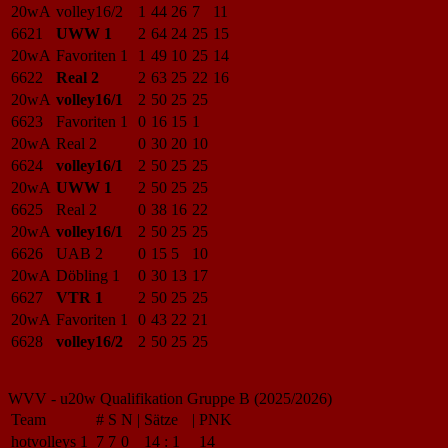
20wA
volley16/2
1
44
26
7
11
6621
UWW 1
2
64
24
25
15
20wA
Favoriten 1
1
49
10
25
14
6622
Real 2
2
63
25
22
16
20wA
volley16/1
2
50
25
25
6623
Favoriten 1
0
16
15
1
20wA
Real 2
0
30
20
10
6624
volley16/1
2
50
25
25
20wA
UWW 1
2
50
25
25
6625
Real 2
0
38
16
22
20wA
volley16/1
2
50
25
25
6626
UAB 2
0
15
5
10
20wA
Döbling 1
0
30
13
17
6627
VTR 1
2
50
25
25
20wA
Favoriten 1
0
43
22
21
6628
volley16/2
2
50
25
25
WVV - u20w Qualifikation Gruppe B (2025/2026)
Team
#
S
N
|
Sätze
|
PNK
hotvolleys 1
7
7
0
14
:
1
14