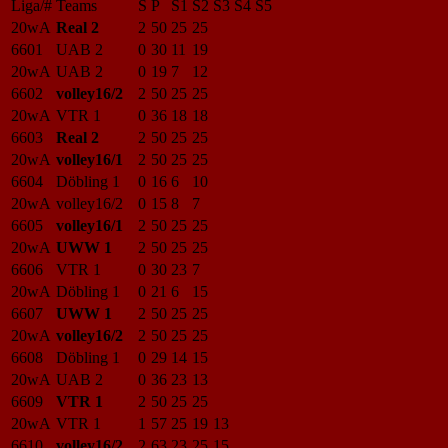
Liga/#
Teams
S
P
S1
S2
S3
S4
S5
20wA
Real 2
2
50
25
25
6601
UAB 2
0
30
11
19
20wA
UAB 2
0
19
7
12
6602
volley16/2
2
50
25
25
20wA
VTR 1
0
36
18
18
6603
Real 2
2
50
25
25
20wA
volley16/1
2
50
25
25
6604
Döbling 1
0
16
6
10
20wA
volley16/2
0
15
8
7
6605
volley16/1
2
50
25
25
20wA
UWW 1
2
50
25
25
6606
VTR 1
0
30
23
7
20wA
Döbling 1
0
21
6
15
6607
UWW 1
2
50
25
25
20wA
volley16/2
2
50
25
25
6608
Döbling 1
0
29
14
15
20wA
UAB 2
0
36
23
13
6609
VTR 1
2
50
25
25
20wA
VTR 1
1
57
25
19
13
6610
volley16/2
2
63
23
25
15