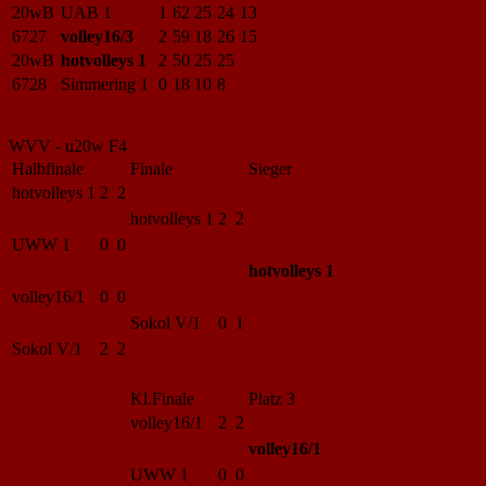
20wB
UAB 1
1
62
25
24
13
6727
volley16/3
2
59
18
26
15
20wB
hotvolleys 1
2
50
25
25
6728
Simmering 1
0
18
10
8
WVV - u20w F4
Halbfinale
Finale
Sieger
hotvolleys 1
2 2
hotvolleys 1
2 2
UWW 1
0 0
hotvolleys 1
volley16/1
0 0
Sokol V/1
0 1
Sokol V/1
2 2
Kl.Finale
Platz 3
volley16/1
2 2
volley16/1
UWW 1
0 0