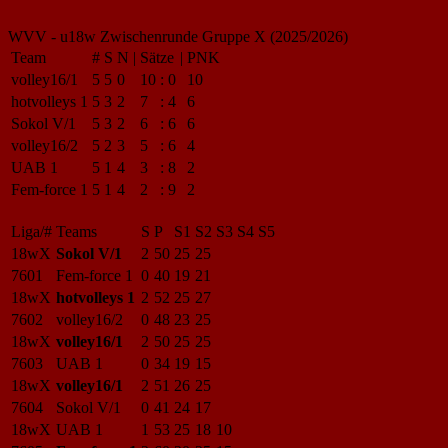
WVV - u18w Zwischenrunde Gruppe X (2025/2026)
Team
#
S
N
|
Sätze
|
PNK
volley16/1
5
5
0
10
:
0
10
hotvolleys 1
5
3
2
7
:
4
6
Sokol V/1
5
3
2
6
:
6
6
volley16/2
5
2
3
5
:
6
4
UAB 1
5
1
4
3
:
8
2
Fem-force 1
5
1
4
2
:
9
2
Liga/#
Teams
S
P
S1
S2
S3
S4
S5
18wX
Sokol V/1
2
50
25
25
7601
Fem-force 1
0
40
19
21
18wX
hotvolleys 1
2
52
25
27
7602
volley16/2
0
48
23
25
18wX
volley16/1
2
50
25
25
7603
UAB 1
0
34
19
15
18wX
volley16/1
2
51
26
25
7604
Sokol V/1
0
41
24
17
18wX
UAB 1
1
53
25
18
10