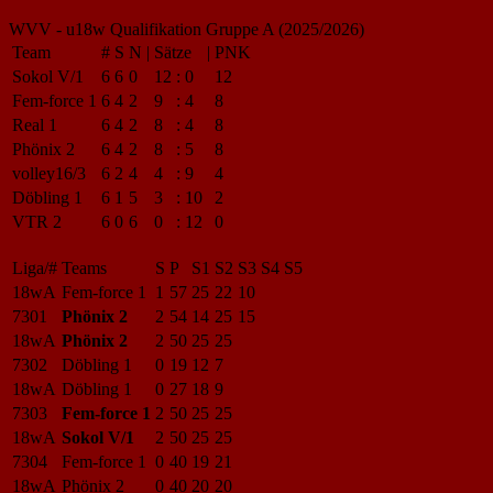
WVV - u18w Qualifikation Gruppe A (2025/2026)
Team
#
S
N
|
Sätze
|
PNK
Sokol V/1
6
6
0
12
:
0
12
Fem-force 1
6
4
2
9
:
4
8
Real 1
6
4
2
8
:
4
8
Phönix 2
6
4
2
8
:
5
8
volley16/3
6
2
4
4
:
9
4
Döbling 1
6
1
5
3
:
10
2
VTR 2
6
0
6
0
:
12
0
Liga/#
Teams
S
P
S1
S2
S3
S4
S5
18wA
Fem-force 1
1
57
25
22
10
7301
Phönix 2
2
54
14
25
15
18wA
Phönix 2
2
50
25
25
7302
Döbling 1
0
19
12
7
18wA
Döbling 1
0
27
18
9
7303
Fem-force 1
2
50
25
25
18wA
Sokol V/1
2
50
25
25
7304
Fem-force 1
0
40
19
21
18wA
Phönix 2
0
40
20
20