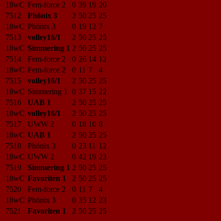
18wC
Fem-force 2
0
39
19
20
7512
Phönix 3
2
50
25
25
18wC
Phönix 3
0
19
12
7
7513
volley16/1
2
50
25
25
18wC
Simmering 1
2
50
25
25
7514
Fem-force 2
0
26
14
12
18wC
Fem-force 2
0
11
7
4
7515
volley16/1
2
50
25
25
18wC
Simmering 1
0
37
15
22
7516
UAB 1
2
50
25
25
18wC
volley16/1
2
50
25
25
7517
UWW 2
0
18
10
8
18wC
UAB 1
2
50
25
25
7518
Phönix 3
0
23
11
12
18wC
UWW 2
0
42
19
23
7519
Simmering 1
2
50
25
25
18wC
Favoriten 1
2
50
25
25
7520
Fem-force 2
0
11
7
4
18wC
Phönix 3
0
35
12
23
7521
Favoriten 1
2
50
25
25