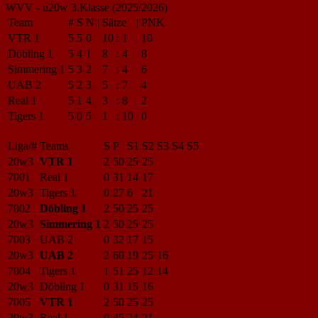
WVV - u20w 3.Klasse (2025/2026)
Team
#
S
N
|
Sätze
|
PNK
VTR 1
5
5
0
10
:
1
10
Döbling 1
5
4
1
8
:
4
8
Simmering 1
5
3
2
7
:
4
6
UAB 2
5
2
3
5
:
7
4
Real 1
5
1
4
3
:
8
2
Tigers 1
5
0
5
1
:
10
0
Liga/#
Teams
S
P
S1
S2
S3
S4
S5
20w3
VTR 1
2
50
25
25
7001
Real 1
0
31
14
17
20w3
Tigers 1
0
27
6
21
7002
Döbling 1
2
50
25
25
20w3
Simmering 1
2
50
25
25
7003
UAB 2
0
32
17
15
20w3
UAB 2
2
60
19
25
16
7004
Tigers 1
1
51
25
12
14
20w3
Döbling 1
0
31
15
16
7005
VTR 1
2
50
25
25
20w3
Real 1
0
45
24
21