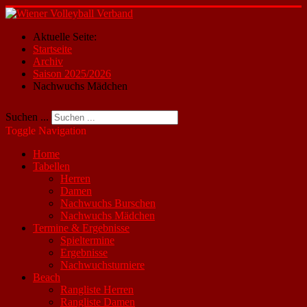
Aktuelle Seite:
Startseite
Archiv
Saison 2025/2026
Nachwuchs Mädchen
Suchen ...
Toggle Navigation
Home
Tabellen
Herren
Damen
Nachwuchs Burschen
Nachwuchs Mädchen
Termine & Ergebnisse
Spieltermine
Ergebnisse
Nachwuchsturniere
Beach
Rangliste Herren
Rangliste Damen