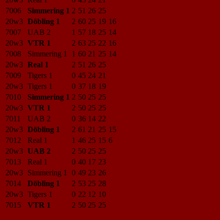
7006
Simmering 1
2
51
26
25
20w3
Döbling 1
2
60
25
19
16
7007
UAB 2
1
57
18
25
14
20w3
VTR 1
2
63
25
22
16
7008
Simmering 1
1
60
21
25
14
20w3
Real 1
2
51
26
25
7009
Tigers 1
0
45
24
21
20w3
Tigers 1
0
37
18
19
7010
Simmering 1
2
50
25
25
20w3
VTR 1
2
50
25
25
7011
UAB 2
0
36
14
22
20w3
Döbling 1
2
61
21
25
15
7012
Real 1
1
46
25
15
6
20w3
UAB 2
2
50
25
25
7013
Real 1
0
40
17
23
20w3
Simmering 1
0
49
23
26
7014
Döbling 1
2
53
25
28
20w3
Tigers 1
0
22
12
10
7015
VTR 1
2
50
25
25