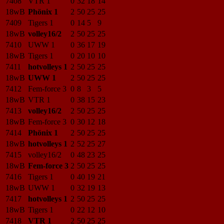
7408
VTR 1
0
32
18
14
18wB
Phönix 1
2
50
25
25
7409
Tigers 1
0
14
5
9
18wB
volley16/2
2
50
25
25
7410
UWW 1
0
36
17
19
18wB
Tigers 1
0
20
10
10
7411
hotvolleys 1
2
50
25
25
18wB
UWW 1
2
50
25
25
7412
Fem-force 3
0
8
3
5
18wB
VTR 1
0
38
15
23
7413
volley16/2
2
50
25
25
18wB
Fem-force 3
0
30
12
18
7414
Phönix 1
2
50
25
25
18wB
hotvolleys 1
2
52
25
27
7415
volley16/2
0
48
23
25
18wB
Fem-force 3
2
50
25
25
7416
Tigers 1
0
40
19
21
18wB
UWW 1
0
32
19
13
7417
hotvolleys 1
2
50
25
25
18wB
Tigers 1
0
22
12
10
7418
VTR 1
2
50
25
25