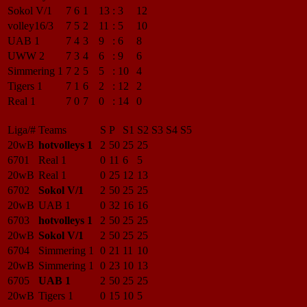
Sokol V/1
7
6
1
13
:
3
12
volley16/3
7
5
2
11
:
5
10
UAB 1
7
4
3
9
:
6
8
UWW 2
7
3
4
6
:
9
6
Simmering 1
7
2
5
5
:
10
4
Tigers 1
7
1
6
2
:
12
2
Real 1
7
0
7
0
:
14
0
Liga/#
Teams
S
P
S1
S2
S3
S4
S5
20wB
hotvolleys 1
2
50
25
25
6701
Real 1
0
11
6
5
20wB
Real 1
0
25
12
13
6702
Sokol V/1
2
50
25
25
20wB
UAB 1
0
32
16
16
6703
hotvolleys 1
2
50
25
25
20wB
Sokol V/1
2
50
25
25
6704
Simmering 1
0
21
11
10
20wB
Simmering 1
0
23
10
13
6705
UAB 1
2
50
25
25
20wB
Tigers 1
0
15
10
5