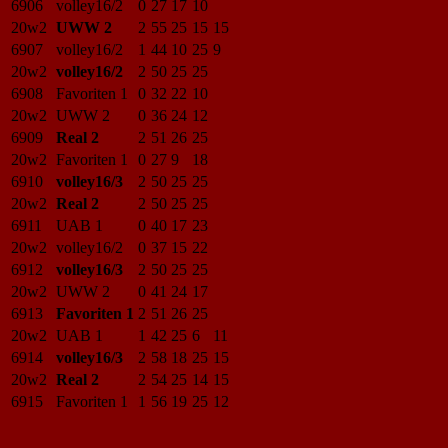
6906
volley16/2
0
27
17
10
20w2
UWW 2
2
55
25
15
15
6907
volley16/2
1
44
10
25
9
20w2
volley16/2
2
50
25
25
6908
Favoriten 1
0
32
22
10
20w2
UWW 2
0
36
24
12
6909
Real 2
2
51
26
25
20w2
Favoriten 1
0
27
9
18
6910
volley16/3
2
50
25
25
20w2
Real 2
2
50
25
25
6911
UAB 1
0
40
17
23
20w2
volley16/2
0
37
15
22
6912
volley16/3
2
50
25
25
20w2
UWW 2
0
41
24
17
6913
Favoriten 1
2
51
26
25
20w2
UAB 1
1
42
25
6
11
6914
volley16/3
2
58
18
25
15
20w2
Real 2
2
54
25
14
15
6915
Favoriten 1
1
56
19
25
12