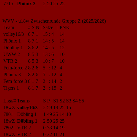
7715
Phönix 2
2
50
25
25
WVV - u18w Zwischenrunde Gruppe Z (2025/2026)
Team
#
S
N
|
Sätze
|
PNK
volley16/3
8
7
1
15
:
4
14
Phönix 1
8
7
1
14
:
5
14
Döbling 1
8
6
2
14
:
5
12
UWW 2
8
5
3
13
:
6
10
VTR 2
8
5
3
10
:
7
10
Fem-force 2
8
2
6
5
:
12
4
Phönix 3
8
2
6
5
:
12
4
Fem-force 3
8
1
7
2
:
14
2
Tigers 1
8
1
7
2
:
15
2
Liga/#
Teams
S
P
S1
S2
S3
S4
S5
18wZ
volley16/3
2
59
19
25
15
7801
Döbling 1
1
49
25
14
10
18wZ
Döbling 1
2
50
25
25
7802
VTR 2
0
33
14
19
18wZ
VTR 2
0
32
11
21