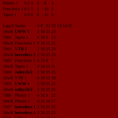
Phönix 1
6
2
4
4
:
8
4
Fem-force 3
6
1
5
2
:
10
2
Tigers 1
6
0
6
0
:
12
0
Liga/#
Teams
S
P
S1
S2
S3
S4
S5
18wB
UWW 1
2
50
25
25
7401
Tigers 1
0
18
5
13
18wB
Fem-force 3
0
34
12
22
7402
VTR 1
2
50
25
25
18wB
hotvolleys 1
2
50
25
25
7403
Fem-force 3
0
15
8
7
18wB
Tigers 1
0
24
13
11
7404
volley16/2
2
50
25
25
18wB
VTR 1
0
30
12
18
7405
UWW 1
2
50
25
25
18wB
volley16/2
2
50
25
25
7406
Phönix 1
0
31
9
22
18wB
Phönix 1
0
31
14
17
7407
hotvolleys 1
2
50
25
25
18wB
hotvolleys 1
2
50
25
25