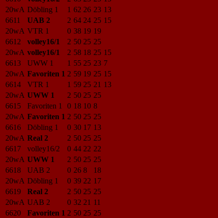
20wA
Döbling 1
1
62
26
23
13
6611
UAB 2
2
64
24
25
15
20wA
VTR 1
0
38
19
19
6612
volley16/1
2
50
25
25
20wA
volley16/1
2
58
18
25
15
6613
UWW 1
1
55
25
23
7
20wA
Favoriten 1
2
59
19
25
15
6614
VTR 1
1
59
25
21
13
20wA
UWW 1
2
50
25
25
6615
Favoriten 1
0
18
10
8
20wA
Favoriten 1
2
50
25
25
6616
Döbling 1
0
30
17
13
20wA
Real 2
2
50
25
25
6617
volley16/2
0
44
22
22
20wA
UWW 1
2
50
25
25
6618
UAB 2
0
26
8
18
20wA
Döbling 1
0
39
22
17
6619
Real 2
2
50
25
25
20wA
UAB 2
0
32
21
11
6620
Favoriten 1
2
50
25
25