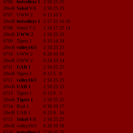
6706
hotvolleys 1
2
50
25
25
20wB
Sokol V/1
2
50
25
25
6707
UWW 2
0
15
10
5
20wB
hotvolleys 1
2
57
25
16
16
6708
Sokol V/1
1
56
17
25
14
20wB
UWW 2
2
50
25
25
6709
Tigers 1
0
33
14
19
20wB
volley16/3
2
50
25
25
6710
UWW 2
0
20
10
10
20wB
UWW 2
0
24
10
14
6711
UAB 1
2
50
25
25
20wB
Tigers 1
0
13
5
8
6712
volley16/3
2
50
25
25
20wB
UAB 1
2
50
25
25
6713
Tigers 1
0
12
9
3
20wB
Tigers 1
2
50
25
25
6714
Real 1
0
36
19
17
20wB
UAB 1
0
25
9
16
6715
Sokol V/1
2
50
25
25
20wB
volley16/3
0
28
10
18
6716
hotvolleys 1
2
50
25
25