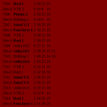
7305
Real 1
2
50
25
25
18wA
VTR 2
0
18
8
10
7306
Phönix 2
2
50
25
25
18wA
Döbling 1
0
19
9
10
7307
Sokol V/1
2
50
25
25
18wA
Fem-force 1
2
50
25
25
7308
VTR 2
0
30
12
18
18wA
Real 1
2
50
25
25
7309
volley16/3
0
27
11
16
18wA
volley16/3
2
59
19
25
15
7310
Döbling 1
1
49
25
14
10
18wA
volley16/3
2
50
25
25
7311
VTR 2
0
32
11
21
18wA
Real 1
0
32
16
16
7312
Sokol V/1
2
50
25
25
18wA
Sokol V/1
2
50
25
25
7313
volley16/3
0
25
15
10
18wA
VTR 2
0
22
9
13
7314
Real 1
2
50
25
25
18wA
Fem-force 1
2
51
26
25