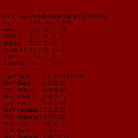
WVV - u18w Zwischenrunde Gruppe Y (2025/2026)
Team
#
S
N
|
Sätze
|
PNK
Real 1
5
5
0
10
:
1
10
UWW 1
5
4
1
9
:
4
8
Phönix 2
5
3
2
7
:
6
6
Favoriten 1
5
2
3
4
:
6
4
VTR 1
5
1
4
3
:
9
2
Simmering 1
5
0
5
3
:
10
0
Liga/#
Teams
S
P
S1
S2
S3
S4
S5
18wY
Real 1
2
50
25
25
7701
Phönix 2
0
40
20
20
18wY
UWW 1
2
50
25
25
7702
VTR 1
0
30
12
18
18wY
Favoriten 1
2
51
26
25
7703
Simmering 1
0
47
24
23
18wY
VTR 1
0
42
22
20
7704
Real 1
2
50
25
25
18wY
Simmering 1
1
44
13
25
6