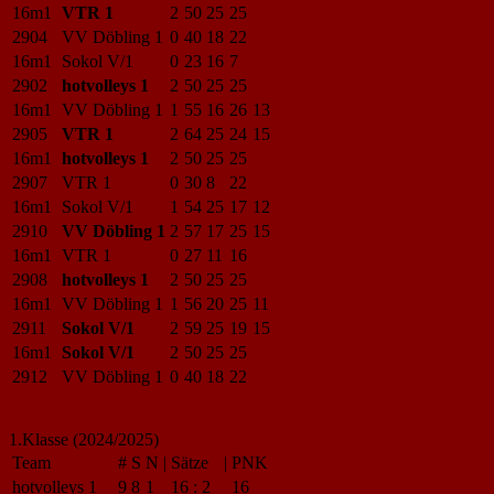
16m1
VTR 1
2
50
25
25
2904
VV Döbling 1
0
40
18
22
16m1
Sokol V/1
0
23
16
7
2902
hotvolleys 1
2
50
25
25
16m1
VV Döbling 1
1
55
16
26
13
2905
VTR 1
2
64
25
24
15
16m1
hotvolleys 1
2
50
25
25
2907
VTR 1
0
30
8
22
16m1
Sokol V/1
1
54
25
17
12
2910
VV Döbling 1
2
57
17
25
15
16m1
VTR 1
0
27
11
16
2908
hotvolleys 1
2
50
25
25
16m1
VV Döbling 1
1
56
20
25
11
2911
Sokol V/1
2
59
25
19
15
16m1
Sokol V/1
2
50
25
25
2912
VV Döbling 1
0
40
18
22
1.Klasse (2024/2025)
Team
#
S
N
|
Sätze
|
PNK
hotvolleys 1
9
8
1
16
:
2
16