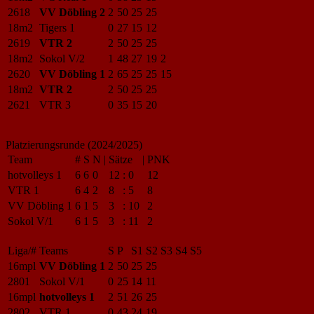
2618
VV Döbling 2
2
50
25
25
18m2
Tigers 1
0
27
15
12
2619
VTR 2
2
50
25
25
18m2
Sokol V/2
1
48
27
19
2
2620
VV Döbling 1
2
65
25
25
15
18m2
VTR 2
2
50
25
25
2621
VTR 3
0
35
15
20
Platzierungsrunde (2024/2025)
Team
#
S
N
|
Sätze
|
PNK
hotvolleys 1
6
6
0
12
:
0
12
VTR 1
6
4
2
8
:
5
8
VV Döbling 1
6
1
5
3
:
10
2
Sokol V/1
6
1
5
3
:
11
2
Liga/#
Teams
S
P
S1
S2
S3
S4
S5
16mpl
VV Döbling 1
2
50
25
25
2801
Sokol V/1
0
25
14
11
16mpl
hotvolleys 1
2
51
26
25
2802
VTR 1
0
43
24
19