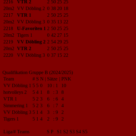
2216
VTR 2
2
50
25
25
20m2
VV Döbling 2
0
38
20
18
2217
VTR 1
2
50
25
25
20m2
VV Döbling 3
0
35
13
22
2218
U-Favoriten 1
2
50
25
25
20m2
Tigers 1
0
42
27
15
2219
VV Döbling 2
2
54
29
25
20m2
VTR 2
2
50
25
25
2220
VV Döbling 3
0
37
15
22
Qualifikation Gruppe B (2024/2025)
Team
#
S
N
|
Sätze
|
PNK
VV Döbling 1
5
5
0
10
:
1
10
hotvolleys 2
5
4
1
8
:
3
8
VTR 1
5
2
3
6
:
6
4
Simmering 1
5
2
3
6
:
7
4
VV Döbling 3
5
1
4
3
:
9
2
Tigers 1
5
1
4
2
:
9
2
Liga/#
Teams
S
P
S1
S2
S3
S4
S5