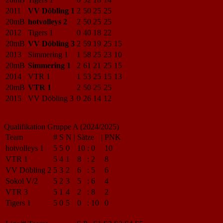
2011
VV Döbling 1
2
50
25
25
20mB
hotvolleys 2
2
50
25
25
2012
Tigers 1
0
40
18
22
20mB
VV Döbling 3
2
59
19
25
15
2013
Simmering 1
1
58
25
23
10
20mB
Simmering 1
2
61
21
25
15
2014
VTR 1
1
53
25
15
13
20mB
VTR 1
2
50
25
25
2015
VV Döbling 3
0
26
14
12
Qualifikation Gruppe A (2024/2025)
Team
#
S
N
|
Sätze
|
PNK
hotvolleys 1
5
5
0
10
:
0
10
VTR 1
5
4
1
8
:
2
8
VV Döbling 2
5
3
2
6
:
5
6
Sokol V/2
5
2
3
5
:
6
4
VTR 3
5
1
4
2
:
8
2
Tigers 1
5
0
5
0
:
10
0