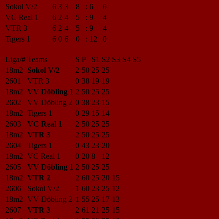
Sokol V/2
6
3
3
8
:
6
6
VC Real 1
6
2
4
5
:
9
4
VTR 3
6
2
4
5
:
9
4
Tigers 1
6
0
6
0
:
12
0
Liga/#
Teams
S
P
S1
S2
S3
S4
S5
18m2
Sokol V/2
2
50
25
25
2601
VTR 3
0
38
19
19
18m2
VV Döbling 1
2
50
25
25
2602
VV Döbling 2
0
38
23
15
18m2
Tigers 1
0
29
15
14
2603
VC Real 1
2
50
25
25
18m2
VTR 3
2
50
25
25
2604
Tigers 1
0
43
23
20
18m2
VC Real 1
0
20
8
12
2605
VV Döbling 1
2
50
25
25
18m2
VTR 2
2
60
25
20
15
2606
Sokol V/2
1
60
23
25
12
18m2
VV Döbling 2
1
55
25
17
13
2607
VTR 3
2
61
21
25
15