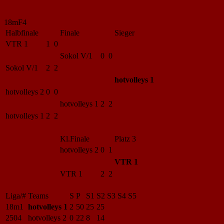
18mF4
Halbfinale
Finale
Sieger
VTR 1
1 0
Sokol V/1
0 0
Sokol V/1
2 2
hotvolleys 1
hotvolleys 2
0 0
hotvolleys 1
2 2
hotvolleys 1
2 2
Kl.Finale
Platz 3
hotvolleys 2
0 1
VTR 1
VTR 1
2 2
Liga/#
Teams
S
P
S1
S2
S3
S4
S5
18m1
hotvolleys 1
2
50
25
25
2504
hotvolleys 2
0
22
8
14