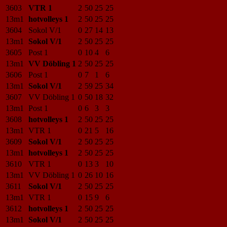
3603
VTR 1
2
50
25
25
13m1
hotvolleys 1
2
50
25
25
3604
Sokol V/1
0
27
14
13
13m1
Sokol V/1
2
50
25
25
3605
Post 1
0
10
4
6
13m1
VV Döbling 1
2
50
25
25
3606
Post 1
0
7
1
6
13m1
Sokol V/1
2
59
25
34
3607
VV Döbling 1
0
50
18
32
13m1
Post 1
0
6
3
3
3608
hotvolleys 1
2
50
25
25
13m1
VTR 1
0
21
5
16
3609
Sokol V/1
2
50
25
25
13m1
hotvolleys 1
2
50
25
25
3610
VTR 1
0
13
3
10
13m1
VV Döbling 1
0
26
10
16
3611
Sokol V/1
2
50
25
25
13m1
VTR 1
0
15
9
6
3612
hotvolleys 1
2
50
25
25
13m1
Sokol V/1
2
50
25
25