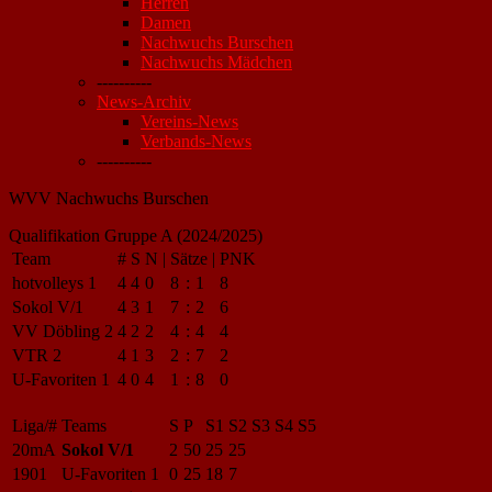
Herren
Damen
Nachwuchs Burschen
Nachwuchs Mädchen
----------
News-Archiv
Vereins-News
Verbands-News
----------
WVV Nachwuchs Burschen
Qualifikation Gruppe A (2024/2025)
Team
#
S
N
|
Sätze
|
PNK
hotvolleys 1
4
4
0
8
:
1
8
Sokol V/1
4
3
1
7
:
2
6
VV Döbling 2
4
2
2
4
:
4
4
VTR 2
4
1
3
2
:
7
2
U-Favoriten 1
4
0
4
1
:
8
0
Liga/#
Teams
S
P
S1
S2
S3
S4
S5
20mA
Sokol V/1
2
50
25
25
1901
U-Favoriten 1
0
25
18
7