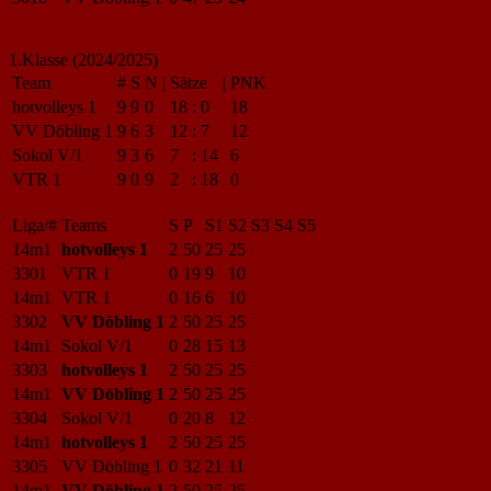
1.Klasse (2024/2025)
Team
#
S
N
|
Sätze
|
PNK
hotvolleys 1
9
9
0
18
:
0
18
VV Döbling 1
9
6
3
12
:
7
12
Sokol V/1
9
3
6
7
:
14
6
VTR 1
9
0
9
2
:
18
0
Liga/#
Teams
S
P
S1
S2
S3
S4
S5
14m1
hotvolleys 1
2
50
25
25
3301
VTR 1
0
19
9
10
14m1
VTR 1
0
16
6
10
3302
VV Döbling 1
2
50
25
25
14m1
Sokol V/1
0
28
15
13
3303
hotvolleys 1
2
50
25
25
14m1
VV Döbling 1
2
50
25
25
3304
Sokol V/1
0
20
8
12
14m1
hotvolleys 1
2
50
25
25
3305
VV Döbling 1
0
32
21
11
14m1
VV Döbling 1
2
50
25
25