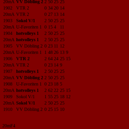
20mA
VV Döbling 2
2
50
25
25
1902
VTR 2
0
34
20
14
20mA
VTR 2
0
27
13
14
1903
Sokol V/1
2
50
25
25
20mA
U-Favoriten 1
0
15
4
11
1904
hotvolleys 1
2
50
25
25
20mA
hotvolleys 1
2
50
25
25
1905
VV Döbling 2
0
23
11
12
20mA
U-Favoriten 1
1
48
26
13
9
1906
VTR 2
2
64
24
25
15
20mA
VTR 2
0
23
14
9
1907
hotvolleys 1
2
50
25
25
20mA
VV Döbling 2
2
50
25
25
1908
U-Favoriten 1
0
23
18
5
20mA
hotvolleys 1
2
62
22
25
15
1909
Sokol V/1
1
55
25
18
12
20mA
Sokol V/1
2
50
25
25
1910
VV Döbling 2
0
25
15
10
20mF4