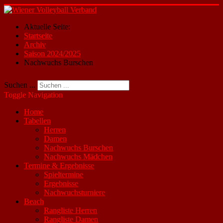
Aktuelle Seite:
Startseite
Archiv
Saison 2024/2025
Nachwuchs Burschen
Suchen ...
Toggle Navigation
Home
Tabellen
Herren
Damen
Nachwuchs Burschen
Nachwuchs Mädchen
Termine & Ergebnisse
Spieltermine
Ergebnisse
Nachwuchsturniere
Beach
Rangliste Herren
Rangliste Damen