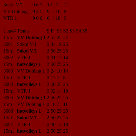
Sokol V/1
9
6
3
12
:
7
12
VV Döbling 1
9
4
5
9
:
10
8
VTR 1
9
0
9
0
:
18
0
Liga/#
Teams
S
P
S1
S2
S3
S4
S5
15m1
VV Döbling 1
2
52
25
27
3001
Sokol V/1
0
44
19
25
15m1
Sokol V/1
2
50
25
25
3002
VTR 1
0
31
17
14
15m1
hotvolleys 1
2
50
25
25
3003
VV Döbling 1
0
24
10
14
15m1
VTR 1
0
15
7
8
3004
hotvolleys 1
2
50
25
25
15m1
VTR 1
0
32
14
18
3005
VV Döbling 1
2
50
25
25
15m1
VV Döbling 1
0
18
7
11
3006
hotvolleys 1
2
50
25
25
15m1
Sokol V/1
2
50
25
25
3007
VTR 1
0
30
12
18
15m1
hotvolleys 1
2
50
25
25