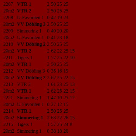
2207
VTR 1
2
50
25
25
20m2
VTR 2
2
50
25
25
2208
U-Favoriten 1
0
42
19
23
20m2
VV Döbling 3
2
50
25
25
2209
Simmering 1
0
40
20
20
20m2
U-Favoriten 1
0
41
23
18
2210
VV Döbling 2
2
50
25
25
20m2
VTR 2
2
62
22
25
15
2211
Tigers 1
1
57
25
22
10
20m2
VTR 1
2
50
25
25
2212
VV Döbling 3
0
35
16
19
20m2
VV Döbling 2
2
62
25
22
15
2213
VTR 2
1
61
23
25
13
20m2
VTR 1
2
62
25
22
15
2221
Simmering 1
1
47
10
25
12
20m2
U-Favoriten 1
0
27
12
15
2214
VTR 1
2
50
25
25
20m2
Simmering 1
2
63
22
26
15
2215
Tigers 1
1
57
25
24
8
20m2
Simmering 1
0
38
18
20