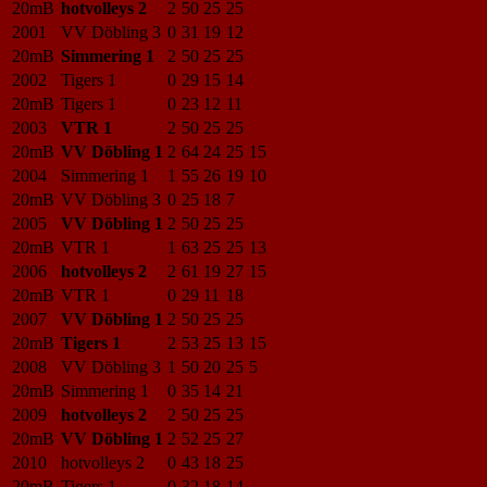
20mB
hotvolleys 2
2
50
25
25
2001
VV Döbling 3
0
31
19
12
20mB
Simmering 1
2
50
25
25
2002
Tigers 1
0
29
15
14
20mB
Tigers 1
0
23
12
11
2003
VTR 1
2
50
25
25
20mB
VV Döbling 1
2
64
24
25
15
2004
Simmering 1
1
55
26
19
10
20mB
VV Döbling 3
0
25
18
7
2005
VV Döbling 1
2
50
25
25
20mB
VTR 1
1
63
25
25
13
2006
hotvolleys 2
2
61
19
27
15
20mB
VTR 1
0
29
11
18
2007
VV Döbling 1
2
50
25
25
20mB
Tigers 1
2
53
25
13
15
2008
VV Döbling 3
1
50
20
25
5
20mB
Simmering 1
0
35
14
21
2009
hotvolleys 2
2
50
25
25
20mB
VV Döbling 1
2
52
25
27
2010
hotvolleys 2
0
43
18
25
20mB
Tigers 1
0
32
18
14