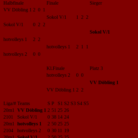
Halbfinale
Finale
Sieger
VV Döbling 1
2 0 1
Sokol V/1
1 2 2
Sokol V/1
0 2 2
Sokol V/1
hotvolleys 1
2 2
hotvolleys 1
2 1 1
hotvolleys 2
0 0
Kl.Finale
Platz 3
hotvolleys 2
0 0
VV Döbling 1
VV Döbling 1
2 2
Liga/#
Teams
S
P
S1
S2
S3
S4
S5
20m1
VV Döbling 1
2
51
25
26
2101
Sokol V/1
0
38
14
24
20m1
hotvolleys 1
2
50
25
25
2104
hotvolleys 2
0
30
11
19
20m1
Sokol V/1
2
50
25
25