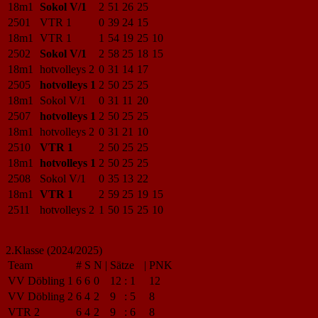
18m1
Sokol V/1
2
51
26
25
2501
VTR 1
0
39
24
15
18m1
VTR 1
1
54
19
25
10
2502
Sokol V/1
2
58
25
18
15
18m1
hotvolleys 2
0
31
14
17
2505
hotvolleys 1
2
50
25
25
18m1
Sokol V/1
0
31
11
20
2507
hotvolleys 1
2
50
25
25
18m1
hotvolleys 2
0
31
21
10
2510
VTR 1
2
50
25
25
18m1
hotvolleys 1
2
50
25
25
2508
Sokol V/1
0
35
13
22
18m1
VTR 1
2
59
25
19
15
2511
hotvolleys 2
1
50
15
25
10
2.Klasse (2024/2025)
Team
#
S
N
|
Sätze
|
PNK
VV Döbling 1
6
6
0
12
:
1
12
VV Döbling 2
6
4
2
9
:
5
8
VTR 2
6
4
2
9
:
6
8