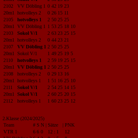
2102
VV Döbling 1
0
42
19
23
20m1
hotvolleys 2
0
26
15
11
2105
hotvolleys 1
2
50
25
25
20m1
VV Döbling 1
1
53
25
18
10
2103
Sokol V/1
2
63
23
25
15
20m1
hotvolleys 2
0
44
23
21
2107
VV Döbling 1
2
50
25
25
20m1
Sokol V/1
1
49
25
19
5
2110
hotvolleys 1
2
59
19
25
15
20m1
VV Döbling 1
2
50
25
25
2108
hotvolleys 2
0
29
13
16
20m1
hotvolleys 1
1
51
16
25
10
2111
Sokol V/1
2
54
25
14
15
20m1
Sokol V/1
2
60
25
20
15
2112
hotvolleys 1
1
60
23
25
12
2.Klasse (2024/2025)
Team
#
S
N
|
Sätze
|
PNK
VTR 1
6
6
0
12
:
1
12