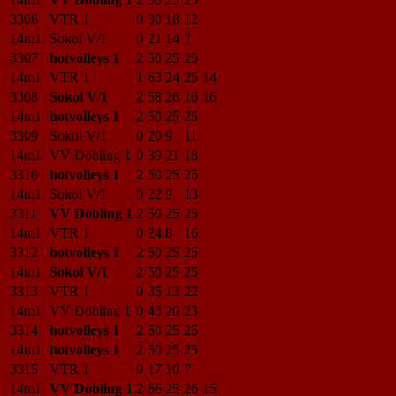
3306
VTR 1
0
30
18
12
14m1
Sokol V/1
0
21
14
7
3307
hotvolleys 1
2
50
25
25
14m1
VTR 1
1
63
24
25
14
3308
Sokol V/1
2
58
26
16
16
14m1
hotvolleys 1
2
50
25
25
3309
Sokol V/1
0
20
9
11
14m1
VV Döbling 1
0
39
21
18
3310
hotvolleys 1
2
50
25
25
14m1
Sokol V/1
0
22
9
13
3311
VV Döbling 1
2
50
25
25
14m1
VTR 1
0
24
8
16
3312
hotvolleys 1
2
50
25
25
14m1
Sokol V/1
2
50
25
25
3313
VTR 1
0
35
13
22
14m1
VV Döbling 1
0
43
20
23
3314
hotvolleys 1
2
50
25
25
14m1
hotvolleys 1
2
50
25
25
3315
VTR 1
0
17
10
7
14m1
VV Döbling 1
2
66
25
26
15