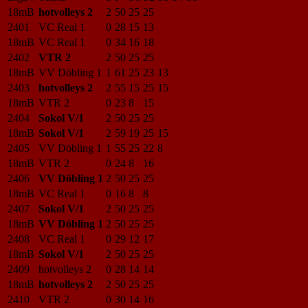
18mB
hotvolleys 2
2
50
25
25
2401
VC Real 1
0
28
15
13
18mB
VC Real 1
0
34
16
18
2402
VTR 2
2
50
25
25
18mB
VV Döbling 1
1
61
25
23
13
2403
hotvolleys 2
2
55
15
25
15
18mB
VTR 2
0
23
8
15
2404
Sokol V/1
2
50
25
25
18mB
Sokol V/1
2
59
19
25
15
2405
VV Döbling 1
1
55
25
22
8
18mB
VTR 2
0
24
8
16
2406
VV Döbling 1
2
50
25
25
18mB
VC Real 1
0
16
8
8
2407
Sokol V/1
2
50
25
25
18mB
VV Döbling 1
2
50
25
25
2408
VC Real 1
0
29
12
17
18mB
Sokol V/1
2
50
25
25
2409
hotvolleys 2
0
28
14
14
18mB
hotvolleys 2
2
50
25
25
2410
VTR 2
0
30
14
16