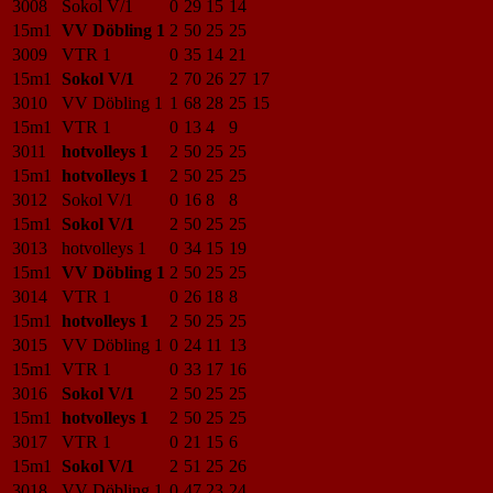
3008
Sokol V/1
0
29
15
14
15m1
VV Döbling 1
2
50
25
25
3009
VTR 1
0
35
14
21
15m1
Sokol V/1
2
70
26
27
17
3010
VV Döbling 1
1
68
28
25
15
15m1
VTR 1
0
13
4
9
3011
hotvolleys 1
2
50
25
25
15m1
hotvolleys 1
2
50
25
25
3012
Sokol V/1
0
16
8
8
15m1
Sokol V/1
2
50
25
25
3013
hotvolleys 1
0
34
15
19
15m1
VV Döbling 1
2
50
25
25
3014
VTR 1
0
26
18
8
15m1
hotvolleys 1
2
50
25
25
3015
VV Döbling 1
0
24
11
13
15m1
VTR 1
0
33
17
16
3016
Sokol V/1
2
50
25
25
15m1
hotvolleys 1
2
50
25
25
3017
VTR 1
0
21
15
6
15m1
Sokol V/1
2
51
25
26
3018
VV Döbling 1
0
47
23
24