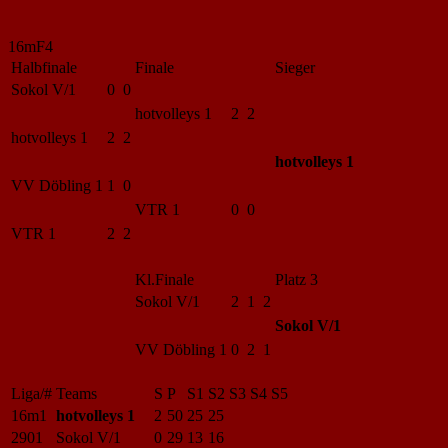
16mF4
Halbfinale
Finale
Sieger
Sokol V/1
0 0
hotvolleys 1
2 2
hotvolleys 1
2 2
hotvolleys 1
VV Döbling 1
1 0
VTR 1
0 0
VTR 1
2 2
Kl.Finale
Platz 3
Sokol V/1
2 1 2
Sokol V/1
VV Döbling 1
0 2 1
Liga/#
Teams
S
P
S1
S2
S3
S4
S5
16m1
hotvolleys 1
2
50
25
25
2901
Sokol V/1
0
29
13
16