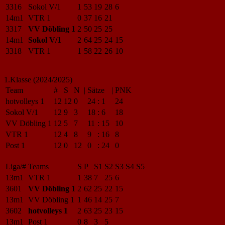
3316
Sokol V/1
1
53
19
28
6
14m1
VTR 1
0
37
16
21
3317
VV Döbling 1
2
50
25
25
14m1
Sokol V/1
2
64
25
24
15
3318
VTR 1
1
58
22
26
10
1.Klasse (2024/2025)
Team
#
S
N
|
Sätze
|
PNK
hotvolleys 1
12
12
0
24
:
1
24
Sokol V/1
12
9
3
18
:
6
18
VV Döbling 1
12
5
7
11
:
15
10
VTR 1
12
4
8
9
:
16
8
Post 1
12
0
12
0
:
24
0
Liga/#
Teams
S
P
S1
S2
S3
S4
S5
13m1
VTR 1
1
38
7
25
6
3601
VV Döbling 1
2
62
25
22
15
13m1
VV Döbling 1
1
46
14
25
7
3602
hotvolleys 1
2
63
25
23
15
13m1
Post 1
0
8
3
5