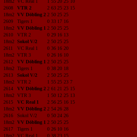
18m2
VC Real 1
1
55
20
25
10
2608
VTR 2
2
63
25
23
15
18m2
VV Döbling 2
2
50
25
25
2609
Tigers 1
0
33
17
16
18m2
VV Döbling 1
2
50
25
25
2610
VTR 2
0
29
16
13
18m2
Sokol V/2
2
50
25
25
2611
VC Real 1
0
36
16
20
18m2
VTR 3
0
26
16
10
2612
VV Döbling 1
2
50
25
25
18m2
Tigers 1
0
38
20
18
2613
Sokol V/2
2
50
25
25
18m2
VTR 2
1
55
25
23
7
2614
VV Döbling 2
2
61
21
25
15
18m2
VTR 3
1
50
12
25
13
2615
VC Real 1
2
56
25
16
15
18m2
VV Döbling 2
2
54
26
28
2616
Sokol V/2
0
50
24
26
18m2
VV Döbling 1
2
50
25
25
2617
Tigers 1
0
26
10
16
18m2
VC Real 1
0
38
23
15