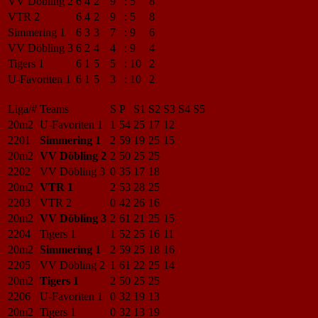
VV Döbling 2
6
4
2
9
:
5
8
VTR 2
6
4
2
9
:
5
8
Simmering 1
6
3
3
7
:
9
6
VV Döbling 3
6
2
4
4
:
9
4
Tigers 1
6
1
5
5
:
10
2
U-Favoriten 1
6
1
5
3
:
10
2
Liga/#
Teams
S
P
S1
S2
S3
S4
S5
20m2
U-Favoriten 1
1
54
25
17
12
2201
Simmering 1
2
59
19
25
15
20m2
VV Döbling 2
2
50
25
25
2202
VV Döbling 3
0
35
17
18
20m2
VTR 1
2
53
28
25
2203
VTR 2
0
42
26
16
20m2
VV Döbling 3
2
61
21
25
15
2204
Tigers 1
1
52
25
16
11
20m2
Simmering 1
2
59
25
18
16
2205
VV Döbling 2
1
61
22
25
14
20m2
Tigers 1
2
50
25
25
2206
U-Favoriten 1
0
32
19
13
20m2
Tigers 1
0
32
13
19