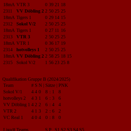
18mA
VTR 3
0
39
21
18
2311
VV Döbling 2
2
50
25
25
18mA
Tigers 1
0
29
14
15
2312
Sokol V/2
2
50
25
25
18mA
Tigers 1
0
27
11
16
2313
VTR 3
2
50
25
25
18mA
VTR 1
0
36
17
19
2314
hotvolleys 1
2
50
25
25
18mA
VV Döbling 2
2
58
25
18
15
2315
Sokol V/2
1
56
23
25
8
Qualifikation Gruppe B (2024/2025)
Team
#
S
N
|
Sätze
|
PNK
Sokol V/1
4
4
0
8
:
1
8
hotvolleys 2
4
3
1
6
:
3
6
VV Döbling 1
4
2
2
6
:
4
4
VTR 2
4
1
3
2
:
6
2
VC Real 1
4
0
4
0
:
8
0
Liga/#
Teams
S
P
S1
S2
S3
S4
S5