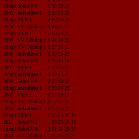
16mpl
Sokol V/1
0
28
12
16
2803
hotvolleys 1
2
50
25
25
16mpl
VTR 1
2
50
25
25
2804
VV Döbling 1
0
43
21
22
16mpl
VTR 1
2
50
25
25
2805
VV Döbling 1
0
41
19
22
16mpl
VV Döbling 1
0
27
16
11
2806
hotvolleys 1
2
50
25
25
16mpl
Sokol V/1
0
36
18
18
2807
VTR 1
2
50
25
25
16mpl
hotvolleys 1
2
50
25
25
2808
Sokol V/1
0
28
18
10
16mpl
hotvolleys 1
2
50
25
25
2809
VTR 1
0
37
20
17
16mpl
VV Döbling 1
0
17
7
10
2810
hotvolleys 1
2
50
25
25
16mpl
VTR 1
2
66
26
25
15
2811
Sokol V/1
1
56
28
16
12
16mpl
Sokol V/1
2
51
11
25
15
2812
VV Döbling 1
1
53
25
21
7