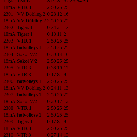
Liga/#
Teams
S
P
S1
S2
S3
S4
S5
18mA
VTR 1
2
50
25
25
2301
VV Döbling 2
0
28
12
16
18mA
VV Döbling 2
2
50
25
25
2302
Tigers 1
0
34
21
13
18mA
Tigers 1
0
13
11
2
2303
VTR 1
2
50
25
25
18mA
hotvolleys 1
2
50
25
25
2304
Sokol V/2
0
30
14
16
18mA
Sokol V/2
2
50
25
25
2305
VTR 3
0
36
19
17
18mA
VTR 3
0
17
8
9
2306
hotvolleys 1
2
50
25
25
18mA
VV Döbling 2
0
24
11
13
2307
hotvolleys 1
2
50
25
25
18mA
Sokol V/2
0
29
17
12
2308
VTR 1
2
50
25
25
18mA
hotvolleys 1
2
50
25
25
2309
Tigers 1
0
17
8
9
18mA
VTR 1
2
50
25
25
2310
VTR 3
0
27
14
13